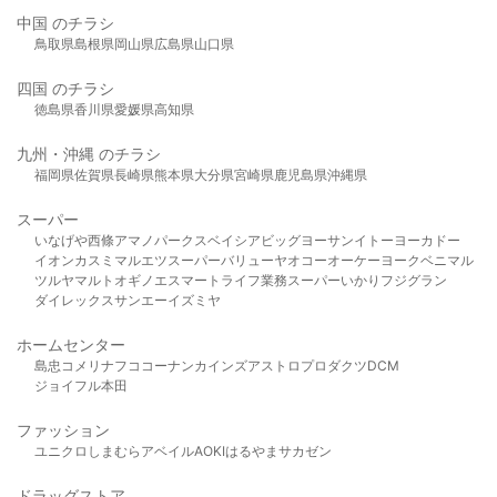
中国 のチラシ
鳥取県
島根県
岡山県
広島県
山口県
四国 のチラシ
徳島県
香川県
愛媛県
高知県
九州・沖縄 のチラシ
福岡県
佐賀県
長崎県
熊本県
大分県
宮崎県
鹿児島県
沖縄県
スーパー
いなげや
西條
アマノパークス
ベイシア
ビッグヨーサン
イトーヨーカドー
イオン
カスミ
マルエツ
スーパーバリュー
ヤオコー
オーケー
ヨークベニマル
ツルヤ
マルト
オギノ
エスマート
ライフ
業務スーパー
いかり
フジグラン
ダイレックス
サンエー
イズミヤ
ホームセンター
島忠
コメリ
ナフコ
コーナン
カインズ
アストロプロダクツ
DCM
ジョイフル本田
ファッション
ユニクロ
しまむら
アベイル
AOKI
はるやま
サカゼン
ドラッグストア