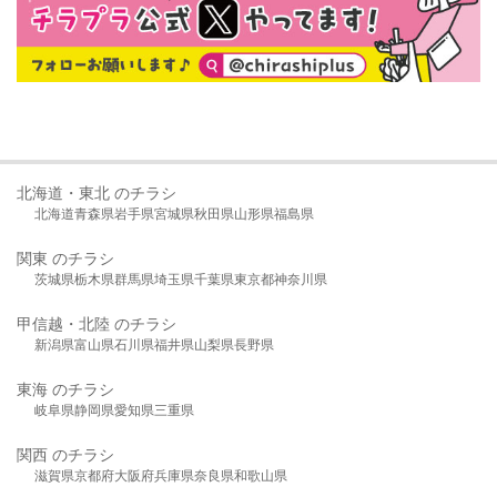
北海道・東北 のチラシ
北海道
青森県
岩手県
宮城県
秋田県
山形県
福島県
関東 のチラシ
茨城県
栃木県
群馬県
埼玉県
千葉県
東京都
神奈川県
甲信越・北陸 のチラシ
新潟県
富山県
石川県
福井県
山梨県
長野県
東海 のチラシ
岐阜県
静岡県
愛知県
三重県
関西 のチラシ
滋賀県
京都府
大阪府
兵庫県
奈良県
和歌山県