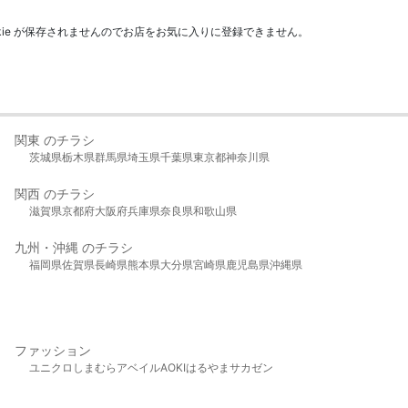
kie が保存されませんのでお店をお気に入りに登録できません。
関東 のチラシ
茨城県
栃木県
群馬県
埼玉県
千葉県
東京都
神奈川県
関西 のチラシ
滋賀県
京都府
大阪府
兵庫県
奈良県
和歌山県
九州・沖縄 のチラシ
福岡県
佐賀県
長崎県
熊本県
大分県
宮崎県
鹿児島県
沖縄県
ファッション
ユニクロ
しまむら
アベイル
AOKI
はるやま
サカゼン