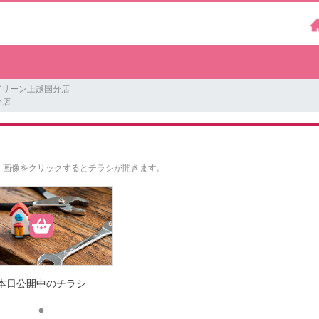
グリーン上越国分店
分店
。
画像をクリックするとチラシが開きます。
本日公開中のチラシ