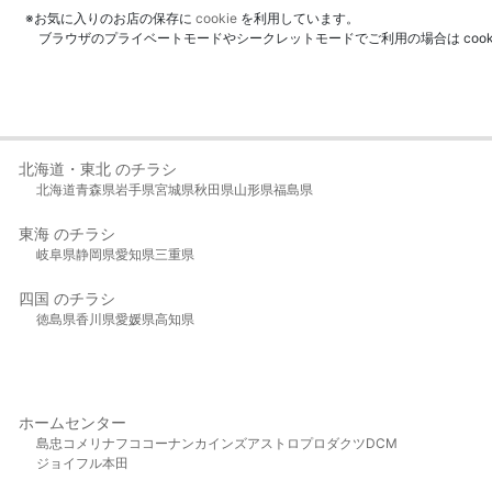
※お気に入りのお店の保存に
cookie
を利用しています。
ブラウザのプライベートモードやシークレットモードでご利用の場合は coo
北海道・東北 のチラシ
北海道
青森県
岩手県
宮城県
秋田県
山形県
福島県
東海 のチラシ
岐阜県
静岡県
愛知県
三重県
四国 のチラシ
徳島県
香川県
愛媛県
高知県
ホームセンター
島忠
コメリ
ナフコ
コーナン
カインズ
アストロプロダクツ
DCM
ジョイフル本田