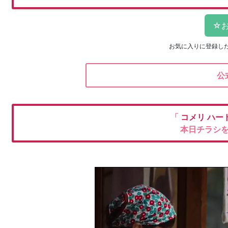
お気に入りに登録し
公
「
コメリ
ハー
本日チラシ