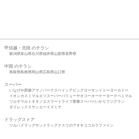
甲信越・北陸 のチラシ
新潟県
富山県
石川県
福井県
山梨県
長野県
中国 のチラシ
鳥取県
島根県
岡山県
広島県
山口県
スーパー
いなげや
西條
アマノパークス
ベイシア
ビッグヨーサン
イトーヨーカドー
イオン
カスミ
マルエツ
スーパーバリュー
ヤオコー
オーケー
ヨークベニマル
ツルヤ
マルト
オギノ
エスマート
ライフ
業務スーパー
いかり
フジグラン
ダイレックス
サンエー
イズミヤ
ドラッグストア
ツルハドラッグ
サンドラッグ
クスリのアオキ
ココカラファイン