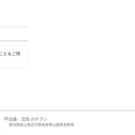
ことをご理
甲信越・北陸 のチラシ
新潟県
富山県
石川県
福井県
山梨県
長野県