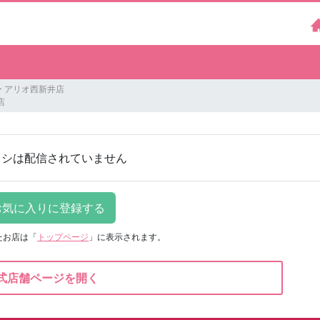
 アリオ西新井店
店
ラシは配信されていません
たお店は
「
トップページ
」に表示されます。
式店舗ページを開く