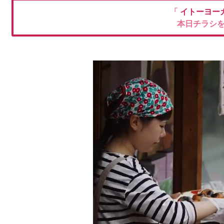
「
イトーヨー
本日チラシ