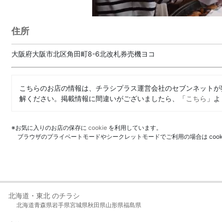
住所
大阪府大阪市北区角田町8-6北改札券売機ヨコ
こちらのお店の情報は、チラシプラス運営会社のセブンネットが
解ください。掲載情報に間違いがございましたら、「
こちら
」よ
※お気に入りのお店の保存に
cookie
を利用しています。
ブラウザのプライベートモードやシークレットモードでご利用の場合は coo
北海道・東北 のチラシ
北海道
青森県
岩手県
宮城県
秋田県
山形県
福島県