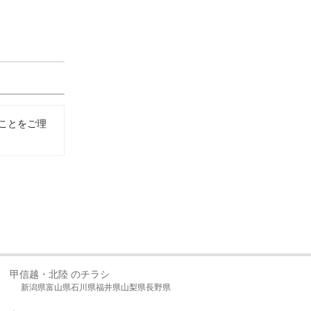
ことをご理
甲信越・北陸 のチラシ
新潟県
富山県
石川県
福井県
山梨県
長野県