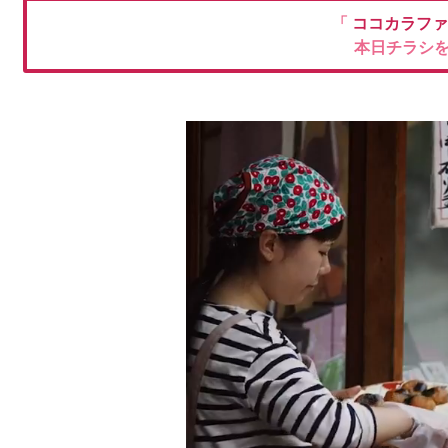
「
ココカラフ
本日チラシ