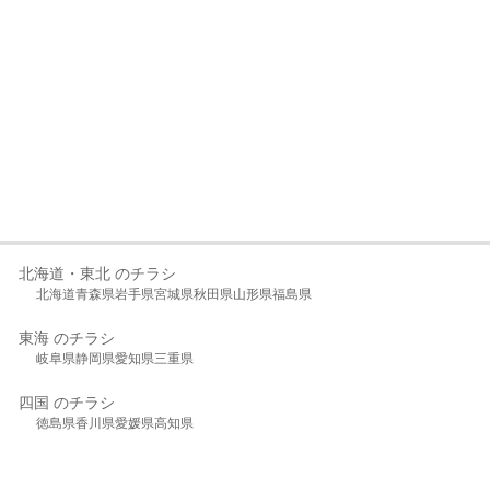
北海道・東北 のチラシ
北海道
青森県
岩手県
宮城県
秋田県
山形県
福島県
東海 のチラシ
岐阜県
静岡県
愛知県
三重県
四国 のチラシ
徳島県
香川県
愛媛県
高知県