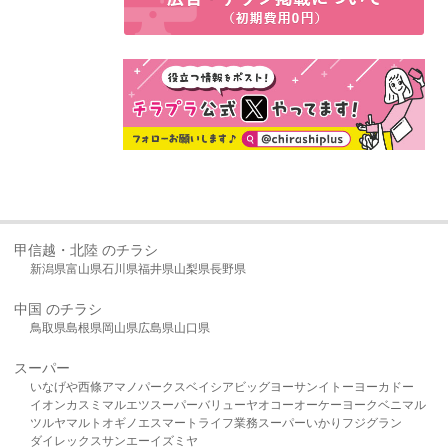
甲信越・北陸 のチラシ
新潟県
富山県
石川県
福井県
山梨県
長野県
中国 のチラシ
鳥取県
島根県
岡山県
広島県
山口県
スーパー
いなげや
西條
アマノパークス
ベイシア
ビッグヨーサン
イトーヨーカドー
イオン
カスミ
マルエツ
スーパーバリュー
ヤオコー
オーケー
ヨークベニマル
ツルヤ
マルト
オギノ
エスマート
ライフ
業務スーパー
いかり
フジグラン
ダイレックス
サンエー
イズミヤ