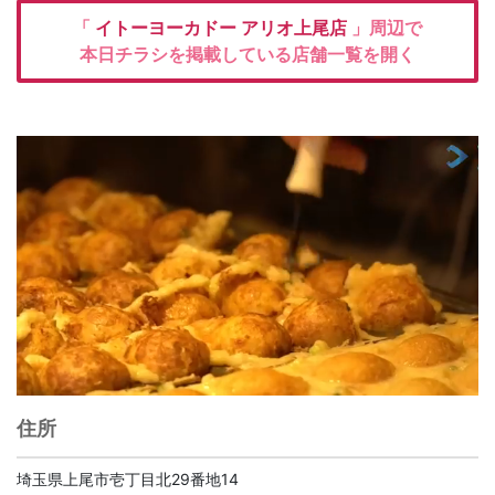
「
イトーヨーカドー
アリオ上尾店
」周辺で
本日チラシを掲載している店舗一覧を開く
住所
埼玉県上尾市壱丁目北29番地14