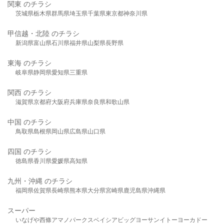
関東 のチラシ
茨城県
栃木県
群馬県
埼玉県
千葉県
東京都
神奈川県
甲信越・北陸 のチラシ
新潟県
富山県
石川県
福井県
山梨県
長野県
東海 のチラシ
岐阜県
静岡県
愛知県
三重県
関西 のチラシ
滋賀県
京都府
大阪府
兵庫県
奈良県
和歌山県
中国 のチラシ
鳥取県
島根県
岡山県
広島県
山口県
四国 のチラシ
徳島県
香川県
愛媛県
高知県
九州・沖縄 のチラシ
福岡県
佐賀県
長崎県
熊本県
大分県
宮崎県
鹿児島県
沖縄県
スーパー
いなげや
西條
アマノパークス
ベイシア
ビッグヨーサン
イトーヨーカドー