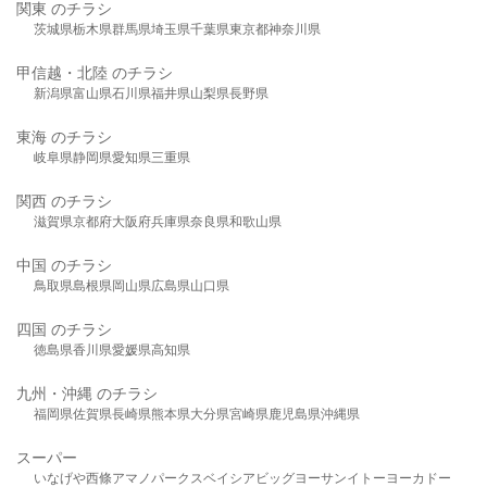
関東 のチラシ
茨城県
栃木県
群馬県
埼玉県
千葉県
東京都
神奈川県
甲信越・北陸 のチラシ
新潟県
富山県
石川県
福井県
山梨県
長野県
東海 のチラシ
岐阜県
静岡県
愛知県
三重県
関西 のチラシ
滋賀県
京都府
大阪府
兵庫県
奈良県
和歌山県
中国 のチラシ
鳥取県
島根県
岡山県
広島県
山口県
四国 のチラシ
徳島県
香川県
愛媛県
高知県
九州・沖縄 のチラシ
福岡県
佐賀県
長崎県
熊本県
大分県
宮崎県
鹿児島県
沖縄県
スーパー
いなげや
西條
アマノパークス
ベイシア
ビッグヨーサン
イトーヨーカドー