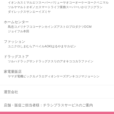
イオン
カスミ
マルエツ
スーパーバリュー
ヤオコー
オーケー
ヨークベニマル
ツルヤ
マルト
オギノ
エスマート
ライフ
業務スーパー
いかり
フジグラン
ダイレックス
サンエー
イズミヤ
ホームセンター
島忠
コメリ
ナフコ
コーナン
カインズ
アストロプロダクツ
DCM
ジョイフル本田
ファッション
ユニクロ
しまむら
アベイル
AOKI
はるやま
サカゼン
ドラッグストア
ツルハドラッグ
サンドラッグ
クスリのアオキ
ココカラファイン
家電量販店
ヤマダ電機
ビックカメラ
エディオン
ケーズデンキ
コジマ
ジョーシン
運営会社
店舗・販促ご担当者様：チラシプラスサービスのご案内