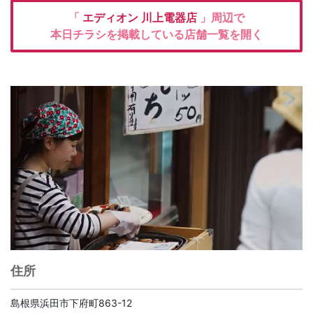
「
エディオン
川上電器店
」周辺で
本日チラシを掲載している店舗一覧を開く
住所
島根県浜田市下府町863-12