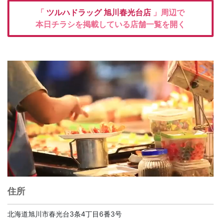
「
ツルハドラッグ
旭川春光台店
」周辺で
本日チラシを掲載している店舗一覧を開く
住所
北海道旭川市春光台3条4丁目6番3号