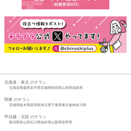
北海道・東北 のチラシ
北海道
青森県
岩手県
宮城県
秋田県
山形県
福島県
関東 のチラシ
茨城県
栃木県
群馬県
埼玉県
千葉県
東京都
神奈川県
甲信越・北陸 のチラシ
新潟県
富山県
石川県
福井県
山梨県
長野県