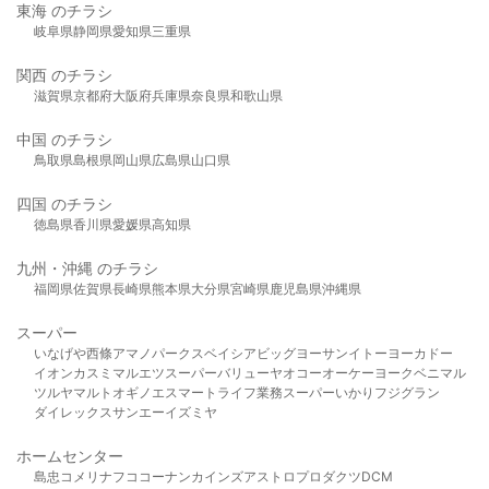
東海 のチラシ
岐阜県
静岡県
愛知県
三重県
関西 のチラシ
滋賀県
京都府
大阪府
兵庫県
奈良県
和歌山県
中国 のチラシ
鳥取県
島根県
岡山県
広島県
山口県
四国 のチラシ
徳島県
香川県
愛媛県
高知県
九州・沖縄 のチラシ
福岡県
佐賀県
長崎県
熊本県
大分県
宮崎県
鹿児島県
沖縄県
スーパー
いなげや
西條
アマノパークス
ベイシア
ビッグヨーサン
イトーヨーカドー
イオン
カスミ
マルエツ
スーパーバリュー
ヤオコー
オーケー
ヨークベニマル
ツルヤ
マルト
オギノ
エスマート
ライフ
業務スーパー
いかり
フジグラン
ダイレックス
サンエー
イズミヤ
ホームセンター
島忠
コメリ
ナフコ
コーナン
カインズ
アストロプロダクツ
DCM