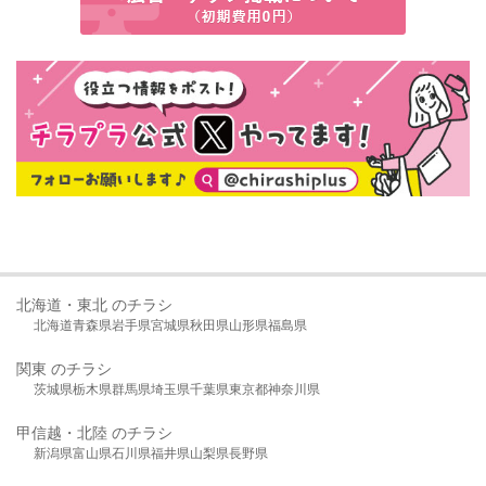
北海道・東北 のチラシ
北海道
青森県
岩手県
宮城県
秋田県
山形県
福島県
関東 のチラシ
茨城県
栃木県
群馬県
埼玉県
千葉県
東京都
神奈川県
甲信越・北陸 のチラシ
新潟県
富山県
石川県
福井県
山梨県
長野県