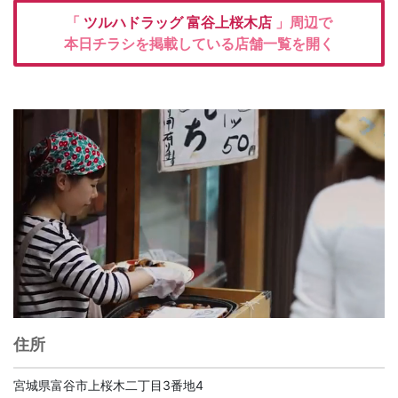
「
ツルハドラッグ
富谷上桜木店
」周辺で
本日チラシを掲載している店舗一覧を開く
住所
宮城県富谷市上桜木二丁目3番地4