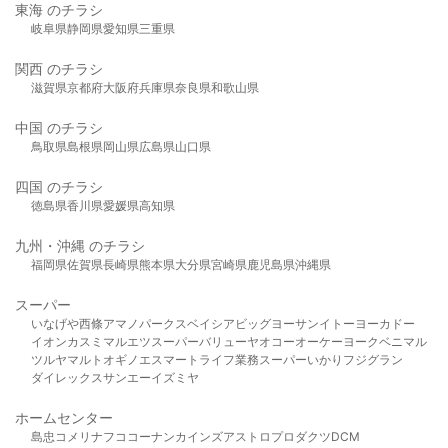
東海 のチラシ
岐阜県
静岡県
愛知県
三重県
関西 のチラシ
滋賀県
京都府
大阪府
兵庫県
奈良県
和歌山県
中国 のチラシ
鳥取県
島根県
岡山県
広島県
山口県
四国 のチラシ
徳島県
香川県
愛媛県
高知県
九州・沖縄 のチラシ
福岡県
佐賀県
長崎県
熊本県
大分県
宮崎県
鹿児島県
沖縄県
スーパー
いなげや
西條
アマノパークス
ベイシア
ビッグヨーサン
イトーヨーカドー
イオン
カスミ
マルエツ
スーパーバリュー
ヤオコー
オーケー
ヨークベニマル
ツルヤ
マルト
オギノ
エスマート
ライフ
業務スーパー
いかり
フジグラン
ダイレックス
サンエー
イズミヤ
ホームセンター
島忠
コメリ
ナフコ
コーナン
カインズ
アストロプロダクツ
DCM