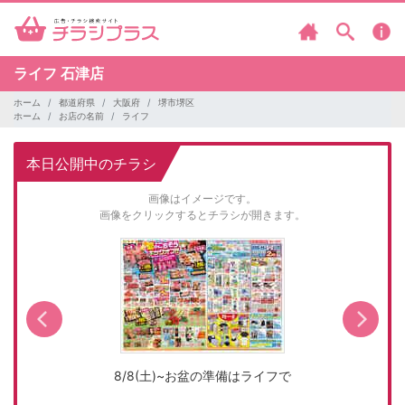
ライフ
石津店
ホーム
都道府県
大阪府
堺市堺区
ホーム
お店の名前
ライフ
本日公開中のチラシ
画像はイメージです。
画像をクリックするとチラシが開きます。
8/8(土)~お盆の準備はライフで