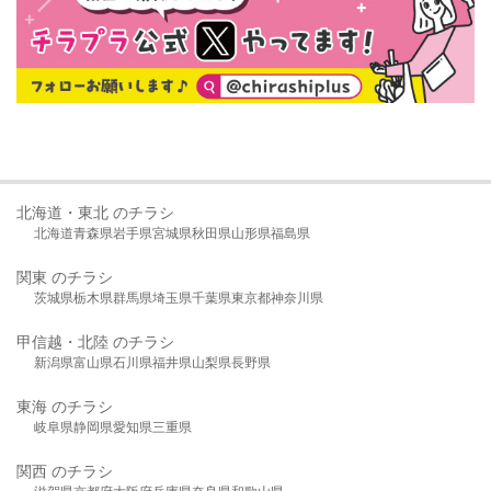
北海道・東北 のチラシ
北海道
青森県
岩手県
宮城県
秋田県
山形県
福島県
関東 のチラシ
茨城県
栃木県
群馬県
埼玉県
千葉県
東京都
神奈川県
甲信越・北陸 のチラシ
新潟県
富山県
石川県
福井県
山梨県
長野県
東海 のチラシ
岐阜県
静岡県
愛知県
三重県
関西 のチラシ