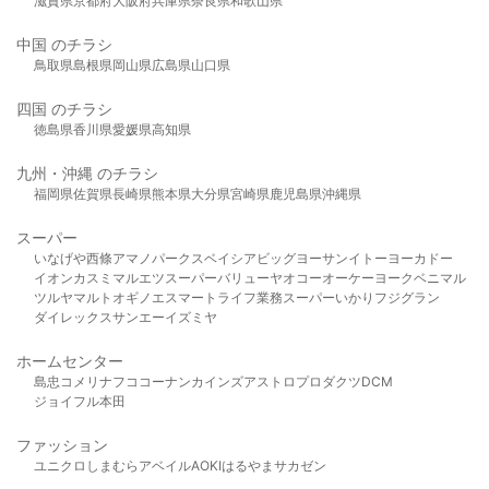
滋賀県
京都府
大阪府
兵庫県
奈良県
和歌山県
中国 のチラシ
鳥取県
島根県
岡山県
広島県
山口県
四国 のチラシ
徳島県
香川県
愛媛県
高知県
九州・沖縄 のチラシ
福岡県
佐賀県
長崎県
熊本県
大分県
宮崎県
鹿児島県
沖縄県
スーパー
いなげや
西條
アマノパークス
ベイシア
ビッグヨーサン
イトーヨーカドー
イオン
カスミ
マルエツ
スーパーバリュー
ヤオコー
オーケー
ヨークベニマル
ツルヤ
マルト
オギノ
エスマート
ライフ
業務スーパー
いかり
フジグラン
ダイレックス
サンエー
イズミヤ
ホームセンター
島忠
コメリ
ナフコ
コーナン
カインズ
アストロプロダクツ
DCM
ジョイフル本田
ファッション
ユニクロ
しまむら
アベイル
AOKI
はるやま
サカゼン