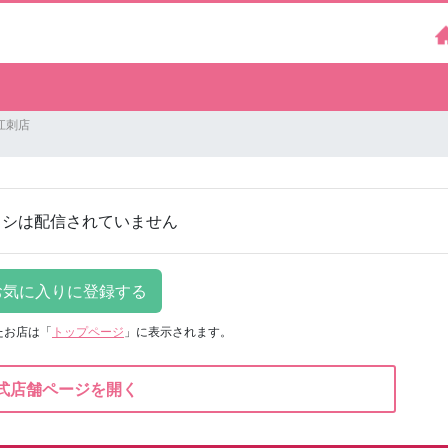
江刺店
ラシは配信されていません
たお店は
「
トップページ
」に表示されます。
式店舗ページを開く