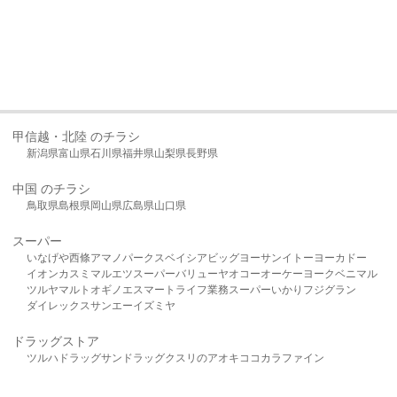
甲信越・北陸 のチラシ
新潟県
富山県
石川県
福井県
山梨県
長野県
中国 のチラシ
鳥取県
島根県
岡山県
広島県
山口県
スーパー
いなげや
西條
アマノパークス
ベイシア
ビッグヨーサン
イトーヨーカドー
イオン
カスミ
マルエツ
スーパーバリュー
ヤオコー
オーケー
ヨークベニマル
ツルヤ
マルト
オギノ
エスマート
ライフ
業務スーパー
いかり
フジグラン
ダイレックス
サンエー
イズミヤ
ドラッグストア
ツルハドラッグ
サンドラッグ
クスリのアオキ
ココカラファイン