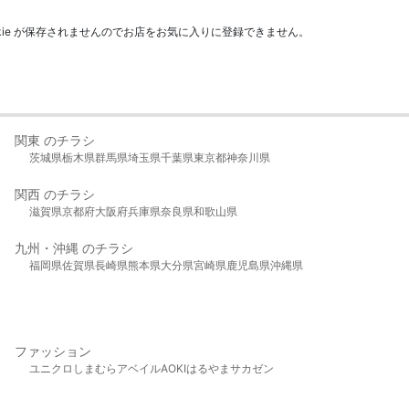
kie が保存されませんのでお店をお気に入りに登録できません。
関東 のチラシ
茨城県
栃木県
群馬県
埼玉県
千葉県
東京都
神奈川県
関西 のチラシ
滋賀県
京都府
大阪府
兵庫県
奈良県
和歌山県
九州・沖縄 のチラシ
福岡県
佐賀県
長崎県
熊本県
大分県
宮崎県
鹿児島県
沖縄県
ファッション
ユニクロ
しまむら
アベイル
AOKI
はるやま
サカゼン