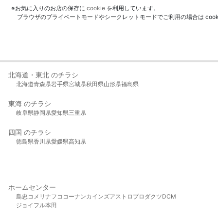
※お気に入りのお店の保存に
cookie
を利用しています。
ブラウザのプライベートモードやシークレットモードでご利用の場合は coo
北海道・東北 のチラシ
北海道
青森県
岩手県
宮城県
秋田県
山形県
福島県
東海 のチラシ
岐阜県
静岡県
愛知県
三重県
四国 のチラシ
徳島県
香川県
愛媛県
高知県
ホームセンター
島忠
コメリ
ナフコ
コーナン
カインズ
アストロプロダクツ
DCM
ジョイフル本田