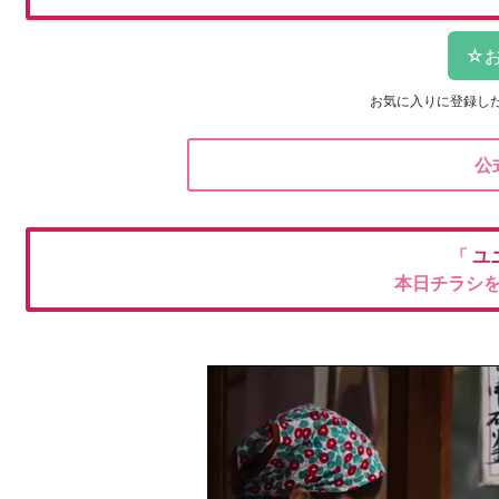
お気に入りに登録し
公
「
ユ
本日チラシ