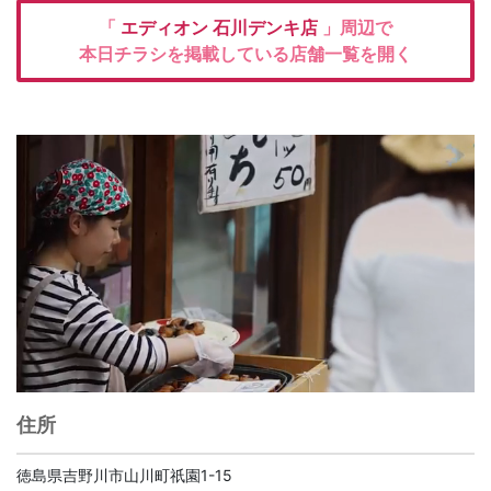
「
エディオン
石川デンキ店
」周辺で
本日チラシを掲載している店舗一覧を開く
住所
徳島県吉野川市山川町祇園1-15