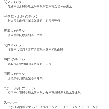
関東 のチラシ
茨城県
栃木県
群馬県
埼玉県
千葉県
東京都
神奈川県
甲信越・北陸 のチラシ
新潟県
富山県
石川県
福井県
山梨県
長野県
東海 のチラシ
岐阜県
静岡県
愛知県
三重県
関西 のチラシ
滋賀県
京都府
大阪府
兵庫県
奈良県
和歌山県
中国 のチラシ
鳥取県
島根県
岡山県
広島県
山口県
四国 のチラシ
徳島県
香川県
愛媛県
高知県
九州・沖縄 のチラシ
福岡県
佐賀県
長崎県
熊本県
大分県
宮崎県
鹿児島県
沖縄県
スーパー
いなげや
西條
アマノパークス
ベイシア
ビッグヨーサン
イトーヨーカドー