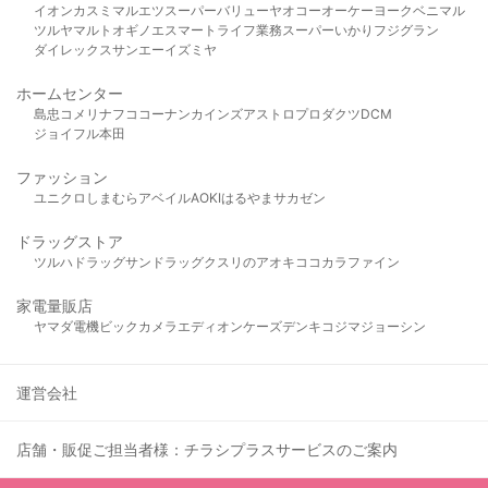
イオン
カスミ
マルエツ
スーパーバリュー
ヤオコー
オーケー
ヨークベニマル
ツルヤ
マルト
オギノ
エスマート
ライフ
業務スーパー
いかり
フジグラン
ダイレックス
サンエー
イズミヤ
ホームセンター
島忠
コメリ
ナフコ
コーナン
カインズ
アストロプロダクツ
DCM
ジョイフル本田
ファッション
ユニクロ
しまむら
アベイル
AOKI
はるやま
サカゼン
ドラッグストア
ツルハドラッグ
サンドラッグ
クスリのアオキ
ココカラファイン
家電量販店
ヤマダ電機
ビックカメラ
エディオン
ケーズデンキ
コジマ
ジョーシン
運営会社
店舗・販促ご担当者様：チラシプラスサービスのご案内