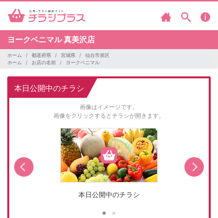
ヨークベニマル
真美沢店
ホーム
都道府県
宮城県
仙台市泉区
ホーム
お店の名前
ヨークベニマル
本日公開中のチラシ
画像はイメージです。
画像をクリックするとチラシが開きます。
本日公開中のチラシ