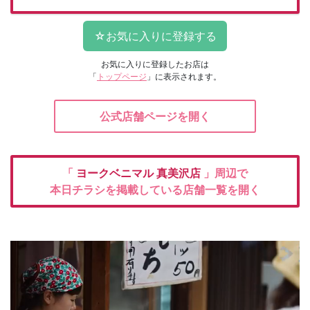
お気に入りに登録したお店は
「
トップページ
」に表示されます。
公式店舗ページを開く
「
ヨークベニマル
真美沢店
」周辺で
本日チラシを掲載している店舗一覧を開く