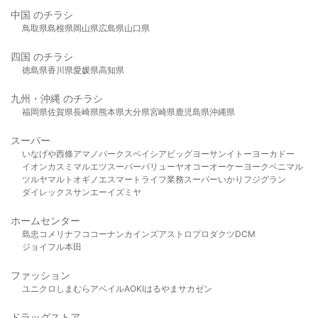
中国 のチラシ
鳥取県
島根県
岡山県
広島県
山口県
四国 のチラシ
徳島県
香川県
愛媛県
高知県
九州・沖縄 のチラシ
福岡県
佐賀県
長崎県
熊本県
大分県
宮崎県
鹿児島県
沖縄県
スーパー
いなげや
西條
アマノパークス
ベイシア
ビッグヨーサン
イトーヨーカドー
イオン
カスミ
マルエツ
スーパーバリュー
ヤオコー
オーケー
ヨークベニマル
ツルヤ
マルト
オギノ
エスマート
ライフ
業務スーパー
いかり
フジグラン
ダイレックス
サンエー
イズミヤ
ホームセンター
島忠
コメリ
ナフコ
コーナン
カインズ
アストロプロダクツ
DCM
ジョイフル本田
ファッション
ユニクロ
しまむら
アベイル
AOKI
はるやま
サカゼン
ドラッグストア