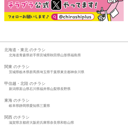
北海道・東北 のチラシ
北海道
青森県
岩手県
宮城県
秋田県
山形県
福島県
関東 のチラシ
茨城県
栃木県
群馬県
埼玉県
千葉県
東京都
神奈川県
甲信越・北陸 のチラシ
新潟県
富山県
石川県
福井県
山梨県
長野県
東海 のチラシ
岐阜県
静岡県
愛知県
三重県
関西 のチラシ
滋賀県
京都府
大阪府
兵庫県
奈良県
和歌山県