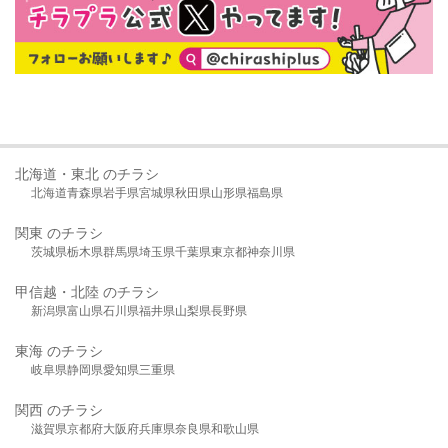
北海道・東北 のチラシ
北海道
青森県
岩手県
宮城県
秋田県
山形県
福島県
関東 のチラシ
茨城県
栃木県
群馬県
埼玉県
千葉県
東京都
神奈川県
甲信越・北陸 のチラシ
新潟県
富山県
石川県
福井県
山梨県
長野県
東海 のチラシ
岐阜県
静岡県
愛知県
三重県
関西 のチラシ
滋賀県
京都府
大阪府
兵庫県
奈良県
和歌山県