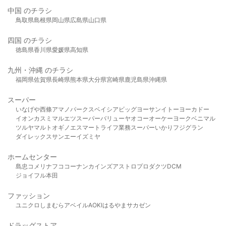
中国 のチラシ
鳥取県
島根県
岡山県
広島県
山口県
四国 のチラシ
徳島県
香川県
愛媛県
高知県
九州・沖縄 のチラシ
福岡県
佐賀県
長崎県
熊本県
大分県
宮崎県
鹿児島県
沖縄県
スーパー
いなげや
西條
アマノパークス
ベイシア
ビッグヨーサン
イトーヨーカドー
イオン
カスミ
マルエツ
スーパーバリュー
ヤオコー
オーケー
ヨークベニマル
ツルヤ
マルト
オギノ
エスマート
ライフ
業務スーパー
いかり
フジグラン
ダイレックス
サンエー
イズミヤ
ホームセンター
島忠
コメリ
ナフコ
コーナン
カインズ
アストロプロダクツ
DCM
ジョイフル本田
ファッション
ユニクロ
しまむら
アベイル
AOKI
はるやま
サカゼン
ドラッグストア