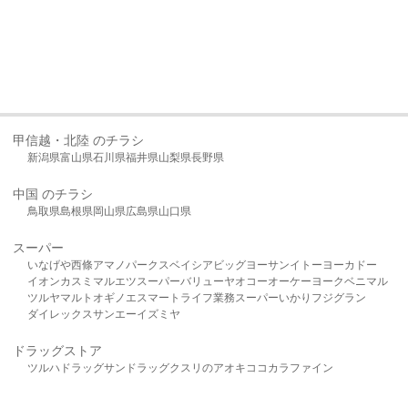
甲信越・北陸 のチラシ
新潟県
富山県
石川県
福井県
山梨県
長野県
中国 のチラシ
鳥取県
島根県
岡山県
広島県
山口県
スーパー
いなげや
西條
アマノパークス
ベイシア
ビッグヨーサン
イトーヨーカドー
イオン
カスミ
マルエツ
スーパーバリュー
ヤオコー
オーケー
ヨークベニマル
ツルヤ
マルト
オギノ
エスマート
ライフ
業務スーパー
いかり
フジグラン
ダイレックス
サンエー
イズミヤ
ドラッグストア
ツルハドラッグ
サンドラッグ
クスリのアオキ
ココカラファイン