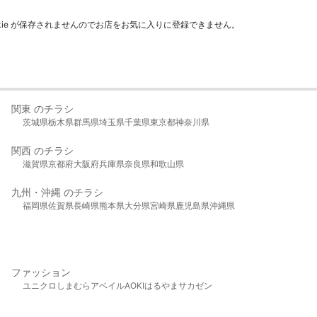
kie が保存されませんのでお店をお気に入りに登録できません。
関東 のチラシ
茨城県
栃木県
群馬県
埼玉県
千葉県
東京都
神奈川県
関西 のチラシ
滋賀県
京都府
大阪府
兵庫県
奈良県
和歌山県
九州・沖縄 のチラシ
福岡県
佐賀県
長崎県
熊本県
大分県
宮崎県
鹿児島県
沖縄県
ファッション
ユニクロ
しまむら
アベイル
AOKI
はるやま
サカゼン