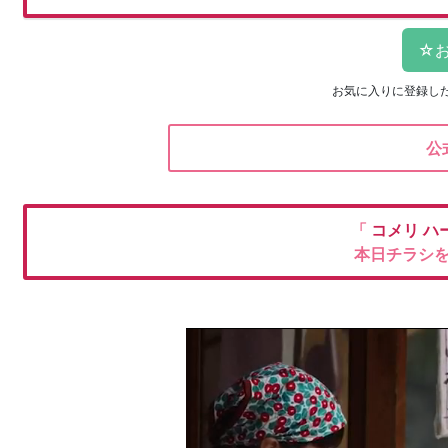
お気に入りに登録し
公
「
コメリ
ハ
本日チラシ