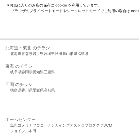
※お気に入りのお店の保存に
cookie
を利用しています。
ブラウザのプライベートモードやシークレットモードでご利用の場合は coo
北海道・東北 のチラシ
北海道
青森県
岩手県
宮城県
秋田県
山形県
福島県
東海 のチラシ
岐阜県
静岡県
愛知県
三重県
四国 のチラシ
徳島県
香川県
愛媛県
高知県
ホームセンター
島忠
コメリ
ナフコ
コーナン
カインズ
アストロプロダクツ
DCM
ジョイフル本田