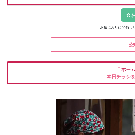
お気に入りに登録し
公
「
ホー
本日チラシ