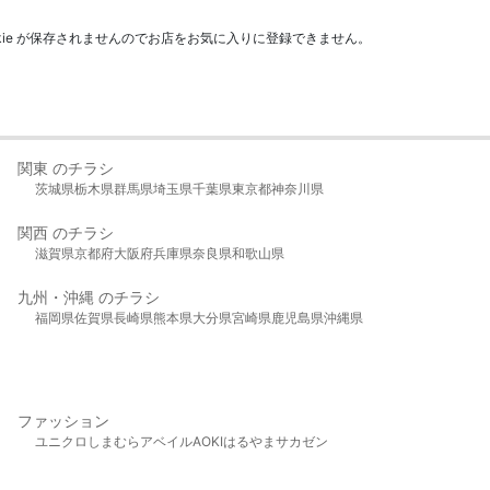
kie が保存されませんのでお店をお気に入りに登録できません。
関東 のチラシ
茨城県
栃木県
群馬県
埼玉県
千葉県
東京都
神奈川県
関西 のチラシ
滋賀県
京都府
大阪府
兵庫県
奈良県
和歌山県
九州・沖縄 のチラシ
福岡県
佐賀県
長崎県
熊本県
大分県
宮崎県
鹿児島県
沖縄県
ファッション
ユニクロ
しまむら
アベイル
AOKI
はるやま
サカゼン