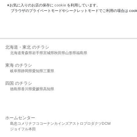
※お気に入りのお店の保存に
cookie
を利用しています。
ブラウザのプライベートモードやシークレットモードでご利用の場合は coo
北海道・東北 のチラシ
北海道
青森県
岩手県
宮城県
秋田県
山形県
福島県
東海 のチラシ
岐阜県
静岡県
愛知県
三重県
四国 のチラシ
徳島県
香川県
愛媛県
高知県
ホームセンター
島忠
コメリ
ナフコ
コーナン
カインズ
アストロプロダクツ
DCM
ジョイフル本田