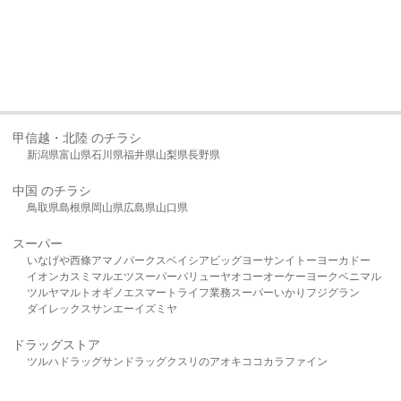
甲信越・北陸 のチラシ
新潟県
富山県
石川県
福井県
山梨県
長野県
中国 のチラシ
鳥取県
島根県
岡山県
広島県
山口県
スーパー
いなげや
西條
アマノパークス
ベイシア
ビッグヨーサン
イトーヨーカドー
イオン
カスミ
マルエツ
スーパーバリュー
ヤオコー
オーケー
ヨークベニマル
ツルヤ
マルト
オギノ
エスマート
ライフ
業務スーパー
いかり
フジグラン
ダイレックス
サンエー
イズミヤ
ドラッグストア
ツルハドラッグ
サンドラッグ
クスリのアオキ
ココカラファイン