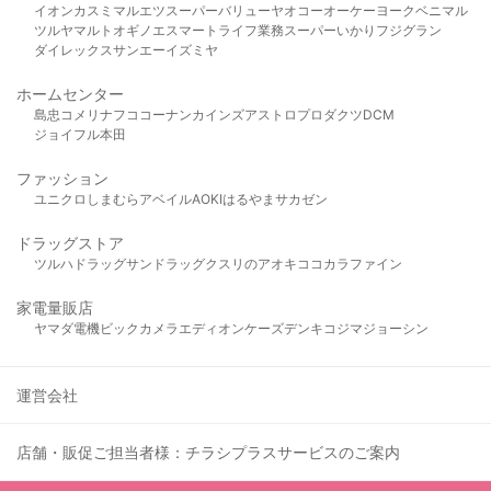
イオン
カスミ
マルエツ
スーパーバリュー
ヤオコー
オーケー
ヨークベニマル
ツルヤ
マルト
オギノ
エスマート
ライフ
業務スーパー
いかり
フジグラン
ダイレックス
サンエー
イズミヤ
ホームセンター
島忠
コメリ
ナフコ
コーナン
カインズ
アストロプロダクツ
DCM
ジョイフル本田
ファッション
ユニクロ
しまむら
アベイル
AOKI
はるやま
サカゼン
ドラッグストア
ツルハドラッグ
サンドラッグ
クスリのアオキ
ココカラファイン
家電量販店
ヤマダ電機
ビックカメラ
エディオン
ケーズデンキ
コジマ
ジョーシン
運営会社
店舗・販促ご担当者様：チラシプラスサービスのご案内