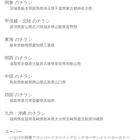
関東 のチラシ
茨城県
栃木県
群馬県
埼玉県
千葉県
東京都
神奈川県
甲信越・北陸 のチラシ
新潟県
富山県
石川県
福井県
山梨県
長野県
東海 のチラシ
岐阜県
静岡県
愛知県
三重県
関西 のチラシ
滋賀県
京都府
大阪府
兵庫県
奈良県
和歌山県
中国 のチラシ
鳥取県
島根県
岡山県
広島県
山口県
四国 のチラシ
徳島県
香川県
愛媛県
高知県
九州・沖縄 のチラシ
福岡県
佐賀県
長崎県
熊本県
大分県
宮崎県
鹿児島県
沖縄県
スーパー
いなげや
西條
アマノパークス
ベイシア
ビッグヨーサン
イトーヨーカドー