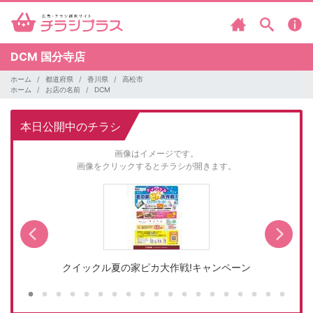
DCM
国分寺店
ホーム
都道府県
香川県
高松市
ホーム
お店の名前
DCM
本日公開中のチラシ
画像はイメージです。
画像をクリックするとチラシが開きます。
…
クイックル夏の家ピカ大作戦!キャンペーン