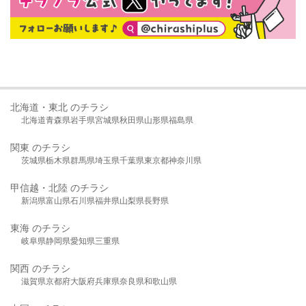
北海道・東北 のチラシ
北海道
青森県
岩手県
宮城県
秋田県
山形県
福島県
関東 のチラシ
茨城県
栃木県
群馬県
埼玉県
千葉県
東京都
神奈川県
甲信越・北陸 のチラシ
新潟県
富山県
石川県
福井県
山梨県
長野県
東海 のチラシ
岐阜県
静岡県
愛知県
三重県
関西 のチラシ
滋賀県
京都府
大阪府
兵庫県
奈良県
和歌山県