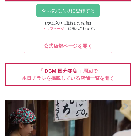
お気に入りに登録したお店は
「
トップページ
」に表示されます。
公式店舗ページを開く
「
DCM
国分寺店
」周辺で
本日チラシを掲載している店舗一覧を開く