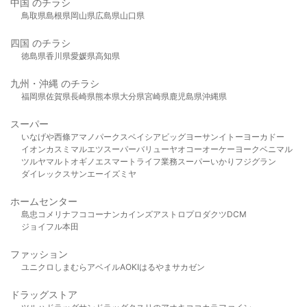
中国 のチラシ
鳥取県
島根県
岡山県
広島県
山口県
四国 のチラシ
徳島県
香川県
愛媛県
高知県
九州・沖縄 のチラシ
福岡県
佐賀県
長崎県
熊本県
大分県
宮崎県
鹿児島県
沖縄県
スーパー
いなげや
西條
アマノパークス
ベイシア
ビッグヨーサン
イトーヨーカドー
イオン
カスミ
マルエツ
スーパーバリュー
ヤオコー
オーケー
ヨークベニマル
ツルヤ
マルト
オギノ
エスマート
ライフ
業務スーパー
いかり
フジグラン
ダイレックス
サンエー
イズミヤ
ホームセンター
島忠
コメリ
ナフコ
コーナン
カインズ
アストロプロダクツ
DCM
ジョイフル本田
ファッション
ユニクロ
しまむら
アベイル
AOKI
はるやま
サカゼン
ドラッグストア