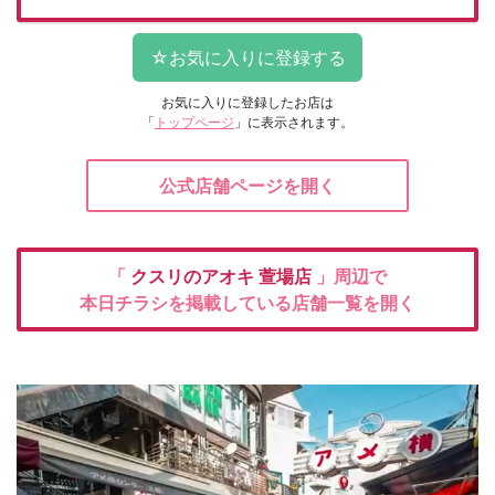
お気に入りに登録したお店は
「
トップページ
」に表示されます。
公式店舗ページを開く
「
クスリのアオキ
萱場店
」周辺で
本日チラシを掲載している店舗一覧を開く