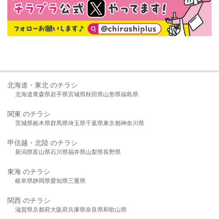
北海道・東北 のチラシ
北海道
青森県
岩手県
宮城県
秋田県
山形県
福島県
関東 のチラシ
茨城県
栃木県
群馬県
埼玉県
千葉県
東京都
神奈川県
甲信越・北陸 のチラシ
新潟県
富山県
石川県
福井県
山梨県
長野県
東海 のチラシ
岐阜県
静岡県
愛知県
三重県
関西 のチラシ
滋賀県
京都府
大阪府
兵庫県
奈良県
和歌山県