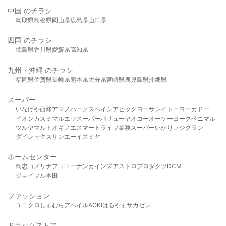
中国 のチラシ
鳥取県
島根県
岡山県
広島県
山口県
四国 のチラシ
徳島県
香川県
愛媛県
高知県
九州・沖縄 のチラシ
福岡県
佐賀県
長崎県
熊本県
大分県
宮崎県
鹿児島県
沖縄県
スーパー
いなげや
西條
アマノパークス
ベイシア
ビッグヨーサン
イトーヨーカドー
イオン
カスミ
マルエツ
スーパーバリュー
ヤオコー
オーケー
ヨークベニマル
ツルヤ
マルト
オギノ
エスマート
ライフ
業務スーパー
いかり
フジグラン
ダイレックス
サンエー
イズミヤ
ホームセンター
島忠
コメリ
ナフコ
コーナン
カインズ
アストロプロダクツ
DCM
ジョイフル本田
ファッション
ユニクロ
しまむら
アベイル
AOKI
はるやま
サカゼン
ドラッグストア