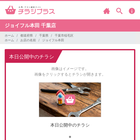
ジョイフル本田
千葉店
ホーム
都道府県
千葉県
千葉市稲毛区
ホーム
お店の名前
ジョイフル本田
本日公開中のチラシ
画像はイメージです。
画像をクリックするとチラシが開きます。
本日公開中のチラシ