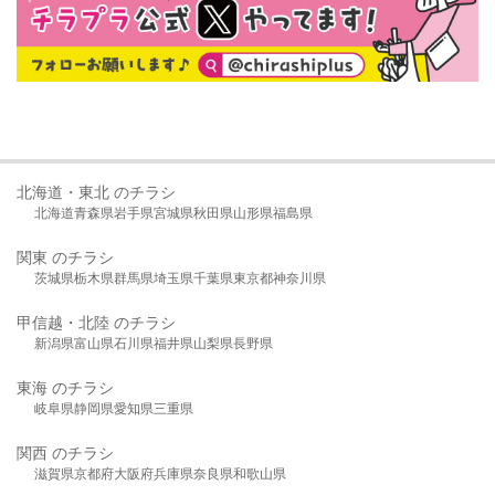
北海道・東北 のチラシ
北海道
青森県
岩手県
宮城県
秋田県
山形県
福島県
関東 のチラシ
茨城県
栃木県
群馬県
埼玉県
千葉県
東京都
神奈川県
甲信越・北陸 のチラシ
新潟県
富山県
石川県
福井県
山梨県
長野県
東海 のチラシ
岐阜県
静岡県
愛知県
三重県
関西 のチラシ
滋賀県
京都府
大阪府
兵庫県
奈良県
和歌山県