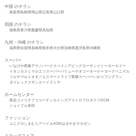
中国 のチラシ
鳥取県
島根県
岡山県
広島県
山口県
四国 のチラシ
徳島県
香川県
愛媛県
高知県
九州・沖縄 のチラシ
福岡県
佐賀県
長崎県
熊本県
大分県
宮崎県
鹿児島県
沖縄県
スーパー
いなげや
西條
アマノパークス
ベイシア
ビッグヨーサン
イトーヨーカドー
イオン
カスミ
マルエツ
スーパーバリュー
ヤオコー
オーケー
ヨークベニマル
ツルヤ
マルト
オギノ
エスマート
ライフ
業務スーパー
いかり
フジグラン
ダイレックス
サンエー
イズミヤ
ホームセンター
島忠
コメリ
ナフコ
コーナン
カインズ
アストロプロダクツ
DCM
ジョイフル本田
ファッション
ユニクロ
しまむら
アベイル
AOKI
はるやま
サカゼン
ドラッグストア