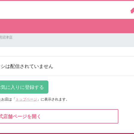
岡沼津店
ラシは配信されていません
たお店は
「
トップページ
」に表示されます。
式店舗ページを開く