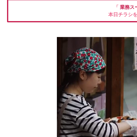
「
業務ス
本日チラシ