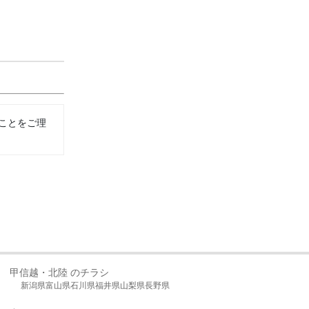
ことをご理
甲信越・北陸 のチラシ
新潟県
富山県
石川県
福井県
山梨県
長野県