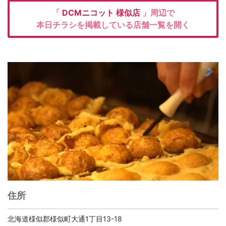
「
DCMニコット
様似店
」周辺で
本日チラシを掲載している店舗一覧を開く
住所
北海道様似郡様似町大通1丁目13-18