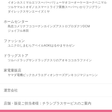
イオン
カスミ
マルエツ
スーパーバリュー
ヤオコー
オーケー
ヨークベニマル
ツルヤ
マルト
オギノ
エスマート
ライフ
業務スーパー
いかり
フジグラン
ダイレックス
サンエー
イズミヤ
ホームセンター
島忠
コメリ
ナフコ
コーナン
カインズ
アストロプロダクツ
DCM
ジョイフル本田
ファッション
ユニクロ
しまむら
アベイル
AOKI
はるやま
サカゼン
ドラッグストア
ツルハドラッグ
サンドラッグ
クスリのアオキ
ココカラファイン
家電量販店
ヤマダ電機
ビックカメラ
エディオン
ケーズデンキ
コジマ
ジョーシン
運営会社
店舗・販促ご担当者様：チラシプラスサービスのご案内