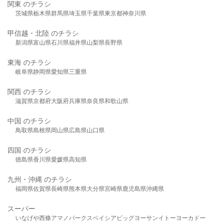
関東 のチラシ
茨城県
栃木県
群馬県
埼玉県
千葉県
東京都
神奈川県
甲信越・北陸 のチラシ
新潟県
富山県
石川県
福井県
山梨県
長野県
東海 のチラシ
岐阜県
静岡県
愛知県
三重県
関西 のチラシ
滋賀県
京都府
大阪府
兵庫県
奈良県
和歌山県
中国 のチラシ
鳥取県
島根県
岡山県
広島県
山口県
四国 のチラシ
徳島県
香川県
愛媛県
高知県
九州・沖縄 のチラシ
福岡県
佐賀県
長崎県
熊本県
大分県
宮崎県
鹿児島県
沖縄県
スーパー
いなげや
西條
アマノパークス
ベイシア
ビッグヨーサン
イトーヨーカドー