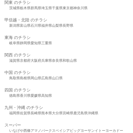
関東 のチラシ
茨城県
栃木県
群馬県
埼玉県
千葉県
東京都
神奈川県
甲信越・北陸 のチラシ
新潟県
富山県
石川県
福井県
山梨県
長野県
東海 のチラシ
岐阜県
静岡県
愛知県
三重県
関西 のチラシ
滋賀県
京都府
大阪府
兵庫県
奈良県
和歌山県
中国 のチラシ
鳥取県
島根県
岡山県
広島県
山口県
四国 のチラシ
徳島県
香川県
愛媛県
高知県
九州・沖縄 のチラシ
福岡県
佐賀県
長崎県
熊本県
大分県
宮崎県
鹿児島県
沖縄県
スーパー
いなげや
西條
アマノパークス
ベイシア
ビッグヨーサン
イトーヨーカドー