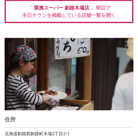
「
業務スーパー
釧路木場店
」周辺で
本日チラシを掲載している店舗一覧を開く
住所
北海道釧路郡釧路町木場2丁目2-1