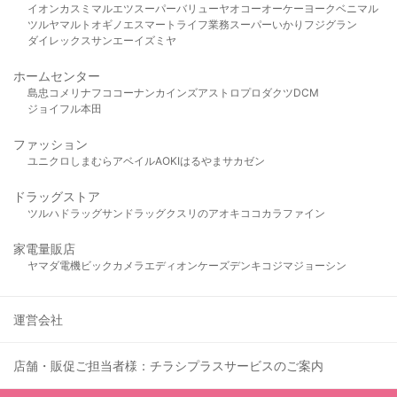
イオン
カスミ
マルエツ
スーパーバリュー
ヤオコー
オーケー
ヨークベニマル
ツルヤ
マルト
オギノ
エスマート
ライフ
業務スーパー
いかり
フジグラン
ダイレックス
サンエー
イズミヤ
ホームセンター
島忠
コメリ
ナフコ
コーナン
カインズ
アストロプロダクツ
DCM
ジョイフル本田
ファッション
ユニクロ
しまむら
アベイル
AOKI
はるやま
サカゼン
ドラッグストア
ツルハドラッグ
サンドラッグ
クスリのアオキ
ココカラファイン
家電量販店
ヤマダ電機
ビックカメラ
エディオン
ケーズデンキ
コジマ
ジョーシン
運営会社
店舗・販促ご担当者様：チラシプラスサービスのご案内