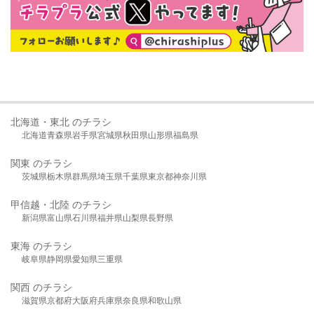
北海道・東北 のチラシ
北海道
青森県
岩手県
宮城県
秋田県
山形県
福島県
関東 のチラシ
茨城県
栃木県
群馬県
埼玉県
千葉県
東京都
神奈川県
甲信越・北陸 のチラシ
新潟県
富山県
石川県
福井県
山梨県
長野県
東海 のチラシ
岐阜県
静岡県
愛知県
三重県
関西 のチラシ
滋賀県
京都府
大阪府
兵庫県
奈良県
和歌山県