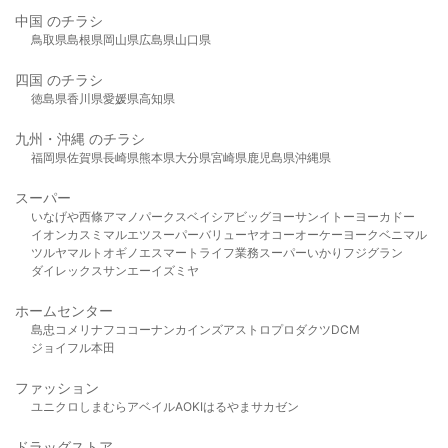
中国 のチラシ
鳥取県
島根県
岡山県
広島県
山口県
四国 のチラシ
徳島県
香川県
愛媛県
高知県
九州・沖縄 のチラシ
福岡県
佐賀県
長崎県
熊本県
大分県
宮崎県
鹿児島県
沖縄県
スーパー
いなげや
西條
アマノパークス
ベイシア
ビッグヨーサン
イトーヨーカドー
イオン
カスミ
マルエツ
スーパーバリュー
ヤオコー
オーケー
ヨークベニマル
ツルヤ
マルト
オギノ
エスマート
ライフ
業務スーパー
いかり
フジグラン
ダイレックス
サンエー
イズミヤ
ホームセンター
島忠
コメリ
ナフコ
コーナン
カインズ
アストロプロダクツ
DCM
ジョイフル本田
ファッション
ユニクロ
しまむら
アベイル
AOKI
はるやま
サカゼン
ドラッグストア