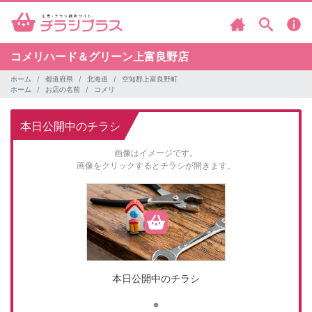
コメリハード＆グリーン上富良野店
ホーム
都道府県
北海道
空知郡上富良野町
ホーム
お店の名前
コメリ
本日公開中のチラシ
画像はイメージです。
画像をクリックするとチラシが開きます。
本日公開中のチラシ