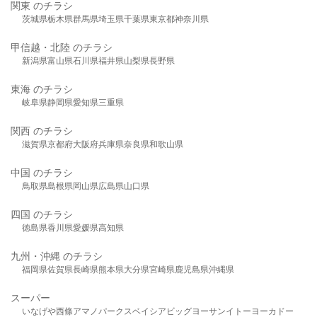
関東 のチラシ
茨城県
栃木県
群馬県
埼玉県
千葉県
東京都
神奈川県
甲信越・北陸 のチラシ
新潟県
富山県
石川県
福井県
山梨県
長野県
東海 のチラシ
岐阜県
静岡県
愛知県
三重県
関西 のチラシ
滋賀県
京都府
大阪府
兵庫県
奈良県
和歌山県
中国 のチラシ
鳥取県
島根県
岡山県
広島県
山口県
四国 のチラシ
徳島県
香川県
愛媛県
高知県
九州・沖縄 のチラシ
福岡県
佐賀県
長崎県
熊本県
大分県
宮崎県
鹿児島県
沖縄県
スーパー
いなげや
西條
アマノパークス
ベイシア
ビッグヨーサン
イトーヨーカドー