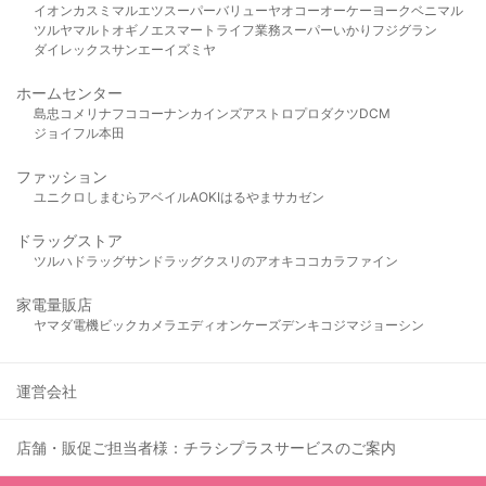
イオン
カスミ
マルエツ
スーパーバリュー
ヤオコー
オーケー
ヨークベニマル
ツルヤ
マルト
オギノ
エスマート
ライフ
業務スーパー
いかり
フジグラン
ダイレックス
サンエー
イズミヤ
ホームセンター
島忠
コメリ
ナフコ
コーナン
カインズ
アストロプロダクツ
DCM
ジョイフル本田
ファッション
ユニクロ
しまむら
アベイル
AOKI
はるやま
サカゼン
ドラッグストア
ツルハドラッグ
サンドラッグ
クスリのアオキ
ココカラファイン
家電量販店
ヤマダ電機
ビックカメラ
エディオン
ケーズデンキ
コジマ
ジョーシン
運営会社
店舗・販促ご担当者様：チラシプラスサービスのご案内