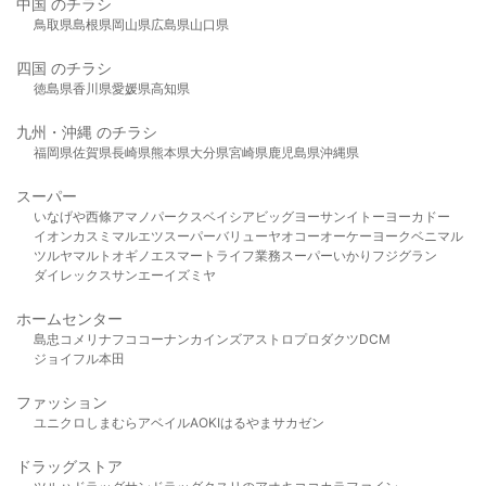
中国 のチラシ
鳥取県
島根県
岡山県
広島県
山口県
四国 のチラシ
徳島県
香川県
愛媛県
高知県
九州・沖縄 のチラシ
福岡県
佐賀県
長崎県
熊本県
大分県
宮崎県
鹿児島県
沖縄県
スーパー
いなげや
西條
アマノパークス
ベイシア
ビッグヨーサン
イトーヨーカドー
イオン
カスミ
マルエツ
スーパーバリュー
ヤオコー
オーケー
ヨークベニマル
ツルヤ
マルト
オギノ
エスマート
ライフ
業務スーパー
いかり
フジグラン
ダイレックス
サンエー
イズミヤ
ホームセンター
島忠
コメリ
ナフコ
コーナン
カインズ
アストロプロダクツ
DCM
ジョイフル本田
ファッション
ユニクロ
しまむら
アベイル
AOKI
はるやま
サカゼン
ドラッグストア