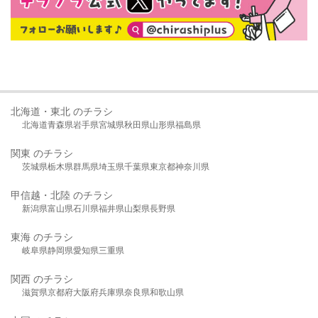
北海道・東北 のチラシ
北海道
青森県
岩手県
宮城県
秋田県
山形県
福島県
関東 のチラシ
茨城県
栃木県
群馬県
埼玉県
千葉県
東京都
神奈川県
甲信越・北陸 のチラシ
新潟県
富山県
石川県
福井県
山梨県
長野県
東海 のチラシ
岐阜県
静岡県
愛知県
三重県
関西 のチラシ
滋賀県
京都府
大阪府
兵庫県
奈良県
和歌山県