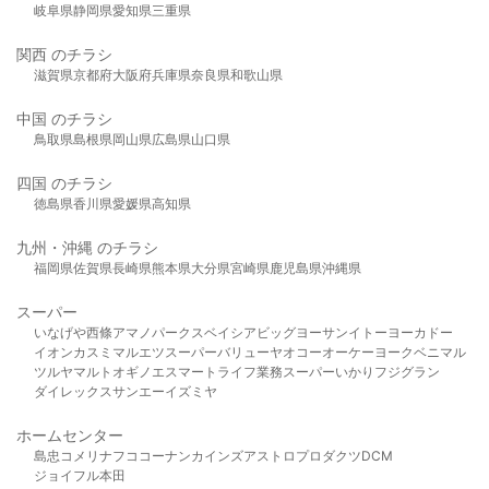
岐阜県
静岡県
愛知県
三重県
関西 のチラシ
滋賀県
京都府
大阪府
兵庫県
奈良県
和歌山県
中国 のチラシ
鳥取県
島根県
岡山県
広島県
山口県
四国 のチラシ
徳島県
香川県
愛媛県
高知県
九州・沖縄 のチラシ
福岡県
佐賀県
長崎県
熊本県
大分県
宮崎県
鹿児島県
沖縄県
スーパー
いなげや
西條
アマノパークス
ベイシア
ビッグヨーサン
イトーヨーカドー
イオン
カスミ
マルエツ
スーパーバリュー
ヤオコー
オーケー
ヨークベニマル
ツルヤ
マルト
オギノ
エスマート
ライフ
業務スーパー
いかり
フジグラン
ダイレックス
サンエー
イズミヤ
ホームセンター
島忠
コメリ
ナフコ
コーナン
カインズ
アストロプロダクツ
DCM
ジョイフル本田