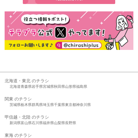
北海道・東北 のチラシ
北海道
青森県
岩手県
宮城県
秋田県
山形県
福島県
関東 のチラシ
茨城県
栃木県
群馬県
埼玉県
千葉県
東京都
神奈川県
甲信越・北陸 のチラシ
新潟県
富山県
石川県
福井県
山梨県
長野県
東海 のチラシ