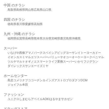
中国 のチラシ
鳥取県
島根県
岡山県
広島県
山口県
四国 のチラシ
徳島県
香川県
愛媛県
高知県
九州・沖縄 のチラシ
福岡県
佐賀県
長崎県
熊本県
大分県
宮崎県
鹿児島県
沖縄県
スーパー
いなげや
西條
アマノパークス
ベイシア
ビッグヨーサン
イトーヨーカドー
イオン
カスミ
マルエツ
スーパーバリュー
ヤオコー
オーケー
ヨークベニマル
ツルヤ
マルト
オギノ
エスマート
ライフ
業務スーパー
いかり
フジグラン
ダイレックス
サンエー
イズミヤ
ホームセンター
島忠
コメリ
ナフコ
コーナン
カインズ
アストロプロダクツ
DCM
ジョイフル本田
ファッション
ユニクロ
しまむら
アベイル
AOKI
はるやま
サカゼン
ドラッグストア