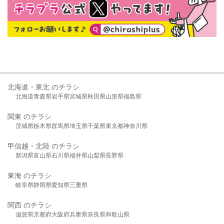
北海道・東北 のチラシ
北海道
青森県
岩手県
宮城県
秋田県
山形県
福島県
関東 のチラシ
茨城県
栃木県
群馬県
埼玉県
千葉県
東京都
神奈川県
甲信越・北陸 のチラシ
新潟県
富山県
石川県
福井県
山梨県
長野県
東海 のチラシ
岐阜県
静岡県
愛知県
三重県
関西 のチラシ
滋賀県
京都府
大阪府
兵庫県
奈良県
和歌山県