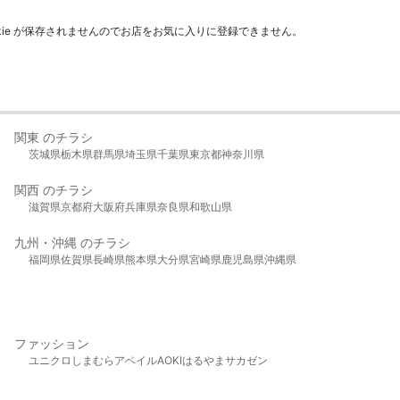
kie が保存されませんのでお店をお気に入りに登録できません。
関東 のチラシ
茨城県
栃木県
群馬県
埼玉県
千葉県
東京都
神奈川県
関西 のチラシ
滋賀県
京都府
大阪府
兵庫県
奈良県
和歌山県
九州・沖縄 のチラシ
福岡県
佐賀県
長崎県
熊本県
大分県
宮崎県
鹿児島県
沖縄県
ファッション
ユニクロ
しまむら
アベイル
AOKI
はるやま
サカゼン