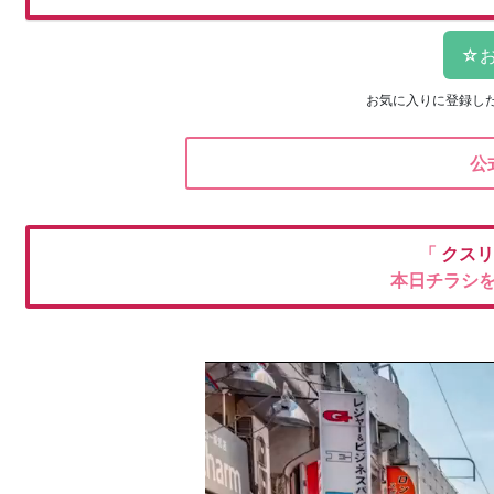
お気に入りに登録し
公
「
クスリ
本日チラシ