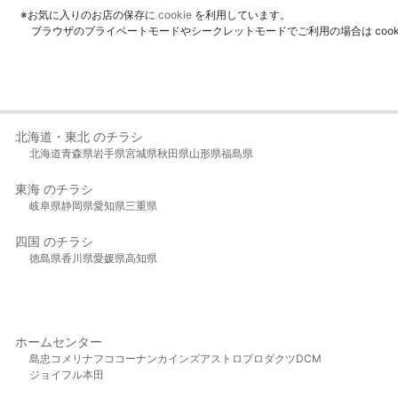
※お気に入りのお店の保存に
cookie
を利用しています。
ブラウザのプライベートモードやシークレットモードでご利用の場合は coo
北海道・東北 のチラシ
北海道
青森県
岩手県
宮城県
秋田県
山形県
福島県
東海 のチラシ
岐阜県
静岡県
愛知県
三重県
四国 のチラシ
徳島県
香川県
愛媛県
高知県
ホームセンター
島忠
コメリ
ナフコ
コーナン
カインズ
アストロプロダクツ
DCM
ジョイフル本田