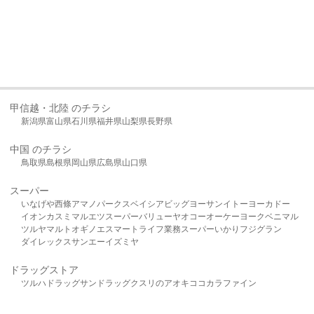
甲信越・北陸 のチラシ
新潟県
富山県
石川県
福井県
山梨県
長野県
中国 のチラシ
鳥取県
島根県
岡山県
広島県
山口県
スーパー
いなげや
西條
アマノパークス
ベイシア
ビッグヨーサン
イトーヨーカドー
イオン
カスミ
マルエツ
スーパーバリュー
ヤオコー
オーケー
ヨークベニマル
ツルヤ
マルト
オギノ
エスマート
ライフ
業務スーパー
いかり
フジグラン
ダイレックス
サンエー
イズミヤ
ドラッグストア
ツルハドラッグ
サンドラッグ
クスリのアオキ
ココカラファイン