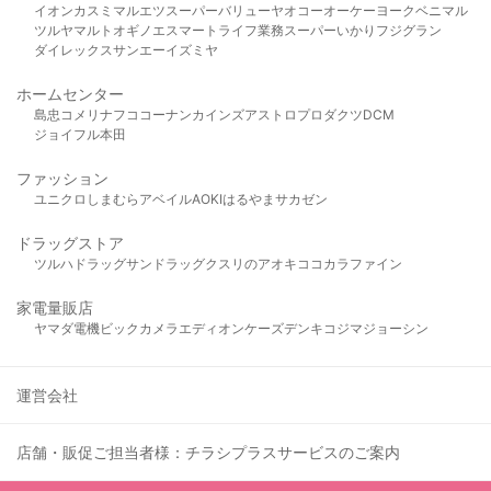
イオン
カスミ
マルエツ
スーパーバリュー
ヤオコー
オーケー
ヨークベニマル
ツルヤ
マルト
オギノ
エスマート
ライフ
業務スーパー
いかり
フジグラン
ダイレックス
サンエー
イズミヤ
ホームセンター
島忠
コメリ
ナフコ
コーナン
カインズ
アストロプロダクツ
DCM
ジョイフル本田
ファッション
ユニクロ
しまむら
アベイル
AOKI
はるやま
サカゼン
ドラッグストア
ツルハドラッグ
サンドラッグ
クスリのアオキ
ココカラファイン
家電量販店
ヤマダ電機
ビックカメラ
エディオン
ケーズデンキ
コジマ
ジョーシン
運営会社
店舗・販促ご担当者様：チラシプラスサービスのご案内