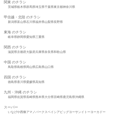
関東 のチラシ
茨城県
栃木県
群馬県
埼玉県
千葉県
東京都
神奈川県
甲信越・北陸 のチラシ
新潟県
富山県
石川県
福井県
山梨県
長野県
東海 のチラシ
岐阜県
静岡県
愛知県
三重県
関西 のチラシ
滋賀県
京都府
大阪府
兵庫県
奈良県
和歌山県
中国 のチラシ
鳥取県
島根県
岡山県
広島県
山口県
四国 のチラシ
徳島県
香川県
愛媛県
高知県
九州・沖縄 のチラシ
福岡県
佐賀県
長崎県
熊本県
大分県
宮崎県
鹿児島県
沖縄県
スーパー
いなげや
西條
アマノパークス
ベイシア
ビッグヨーサン
イトーヨーカドー