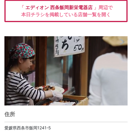
「
エディオン
西条飯岡新栄電器店
」周辺で
本日チラシを掲載している店舗一覧を開く
住所
愛媛県西条市飯岡1241-5