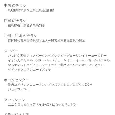
中国 のチラシ
鳥取県
島根県
岡山県
広島県
山口県
四国 のチラシ
徳島県
香川県
愛媛県
高知県
九州・沖縄 のチラシ
福岡県
佐賀県
長崎県
熊本県
大分県
宮崎県
鹿児島県
沖縄県
スーパー
いなげや
西條
アマノパークス
ベイシア
ビッグヨーサン
イトーヨーカドー
イオン
カスミ
マルエツ
スーパーバリュー
ヤオコー
オーケー
ヨークベニマル
ツルヤ
マルト
オギノ
エスマート
ライフ
業務スーパー
いかり
フジグラン
ダイレックス
サンエー
イズミヤ
ホームセンター
島忠
コメリ
ナフコ
コーナン
カインズ
アストロプロダクツ
DCM
ジョイフル本田
ファッション
ユニクロ
しまむら
アベイル
AOKI
はるやま
サカゼン
ドラッグストア