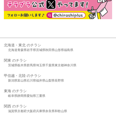
北海道・東北 のチラシ
北海道
青森県
岩手県
宮城県
秋田県
山形県
福島県
関東 のチラシ
茨城県
栃木県
群馬県
埼玉県
千葉県
東京都
神奈川県
甲信越・北陸 のチラシ
新潟県
富山県
石川県
福井県
山梨県
長野県
東海 のチラシ
岐阜県
静岡県
愛知県
三重県
関西 のチラシ
滋賀県
京都府
大阪府
兵庫県
奈良県
和歌山県