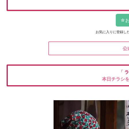
お気に入りに登録し
公
「
ラ
本日チラシ