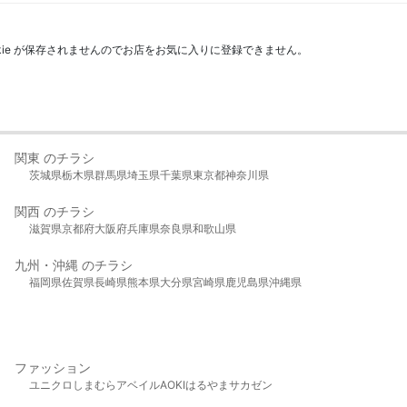
kie が保存されませんのでお店をお気に入りに登録できません。
関東 のチラシ
茨城県
栃木県
群馬県
埼玉県
千葉県
東京都
神奈川県
関西 のチラシ
滋賀県
京都府
大阪府
兵庫県
奈良県
和歌山県
九州・沖縄 のチラシ
福岡県
佐賀県
長崎県
熊本県
大分県
宮崎県
鹿児島県
沖縄県
ファッション
ユニクロ
しまむら
アベイル
AOKI
はるやま
サカゼン