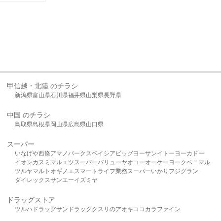
甲信越・北陸 のチラシ
新潟県
富山県
石川県
福井県
山梨県
長野県
中国 のチラシ
鳥取県
島根県
岡山県
広島県
山口県
スーパー
いなげや
西條
アマノパークス
ベイシア
ビッグヨーサン
イトーヨーカドー
イオン
カスミ
マルエツ
スーパーバリュー
ヤオコー
オーケー
ヨークベニマル
ツルヤ
マルト
オギノ
エスマート
ライフ
業務スーパー
いかり
フジグラン
ダイレックス
サンエー
イズミヤ
ドラッグストア
ツルハドラッグ
サンドラッグ
クスリのアオキ
ココカラファイン