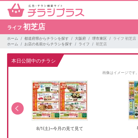
初芝店
ライフ
ホーム
都道府県からチラシを探す
大阪府
堺市東区
ライフ 初芝店
ホーム
お店の名前からチラシを探す
ライフ
初芝店
本日公開中のチラシ
画像はイメージです
8/1(土)~今月の見て見て