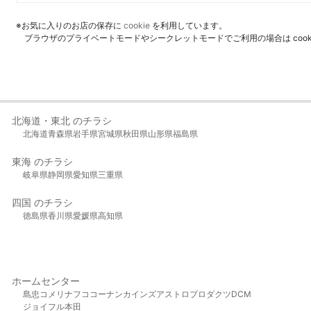
※お気に入りのお店の保存に
cookie
を利用しています。
ブラウザのプライベートモードやシークレットモードでご利用の場合は coo
北海道・東北 のチラシ
北海道
青森県
岩手県
宮城県
秋田県
山形県
福島県
東海 のチラシ
岐阜県
静岡県
愛知県
三重県
四国 のチラシ
徳島県
香川県
愛媛県
高知県
ホームセンター
島忠
コメリ
ナフコ
コーナン
カインズ
アストロプロダクツ
DCM
ジョイフル本田