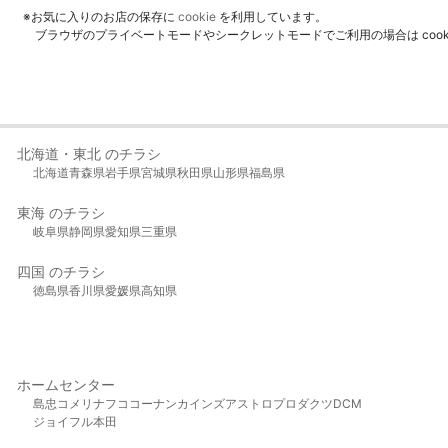
※お気に入りのお店の保存に
cookie
を利用しています。
ブラウザのプライベートモードやシークレットモードでご利用の場合は coo
北海道・東北 のチラシ
北海道
青森県
岩手県
宮城県
秋田県
山形県
福島県
東海 のチラシ
岐阜県
静岡県
愛知県
三重県
四国 のチラシ
徳島県
香川県
愛媛県
高知県
ホームセンター
島忠
コメリ
ナフコ
コーナン
カインズ
アストロプロダクツ
DCM
ジョイフル本田