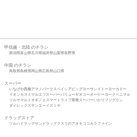
甲信越・北陸 のチラシ
新潟県
富山県
石川県
福井県
山梨県
長野県
中国 のチラシ
鳥取県
島根県
岡山県
広島県
山口県
スーパー
いなげや
西條
アマノパークス
ベイシア
ビッグヨーサン
イトーヨーカドー
イオン
カスミ
マルエツ
スーパーバリュー
ヤオコー
オーケー
ヨークベニマル
ツルヤ
マルト
オギノ
エスマート
ライフ
業務スーパー
いかり
フジグラン
ダイレックス
サンエー
イズミヤ
ドラッグストア
ツルハドラッグ
サンドラッグ
クスリのアオキ
ココカラファイン