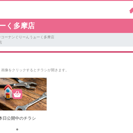
ーく多摩店
ーコーナンぐりーんうぉーく多摩店
店
。
画像をクリックするとチラシが開きます。
本日公開中のチラシ