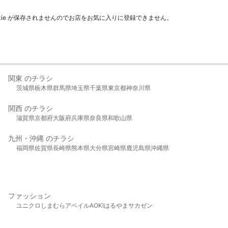
kie が保存されませんのでお店をお気に入りに登録できません。
関東 のチラシ
茨城県
栃木県
群馬県
埼玉県
千葉県
東京都
神奈川県
関西 のチラシ
滋賀県
京都府
大阪府
兵庫県
奈良県
和歌山県
九州・沖縄 のチラシ
福岡県
佐賀県
長崎県
熊本県
大分県
宮崎県
鹿児島県
沖縄県
ファッション
ユニクロ
しまむら
アベイル
AOKI
はるやま
サカゼン