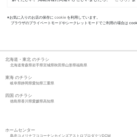
※お気に入りのお店の保存に
cookie
を利用しています。
ブラウザのプライベートモードやシークレットモードでご利用の場合は coo
北海道・東北 のチラシ
北海道
青森県
岩手県
宮城県
秋田県
山形県
福島県
東海 のチラシ
岐阜県
静岡県
愛知県
三重県
四国 のチラシ
徳島県
香川県
愛媛県
高知県
ホームセンター
島忠
コメリ
ナフコ
コーナン
カインズ
アストロプロダクツ
DCM