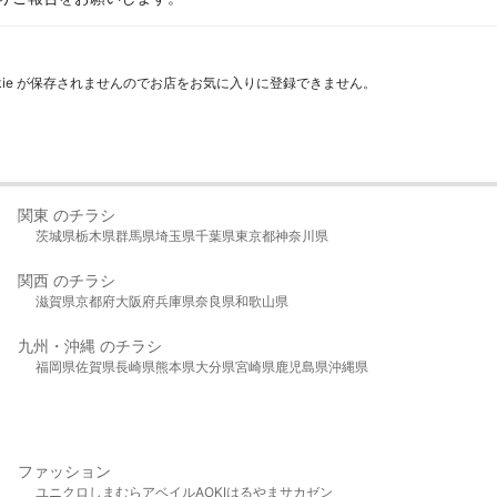
kie が保存されませんのでお店をお気に入りに登録できません。
関東 のチラシ
茨城県
栃木県
群馬県
埼玉県
千葉県
東京都
神奈川県
関西 のチラシ
滋賀県
京都府
大阪府
兵庫県
奈良県
和歌山県
九州・沖縄 のチラシ
福岡県
佐賀県
長崎県
熊本県
大分県
宮崎県
鹿児島県
沖縄県
ファッション
ユニクロ
しまむら
アベイル
AOKI
はるやま
サカゼン