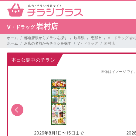
岩村店
V・ドラッグ
ホーム
都道府県からチラシを探す
岐阜県
恵那市
V・ドラッグ 岩
ホーム
お店の名前からチラシを探す
V・ドラッグ
岩村店
本日公開中のチラシ
画像はイメージです
2026年8月1日〜15日まで
20