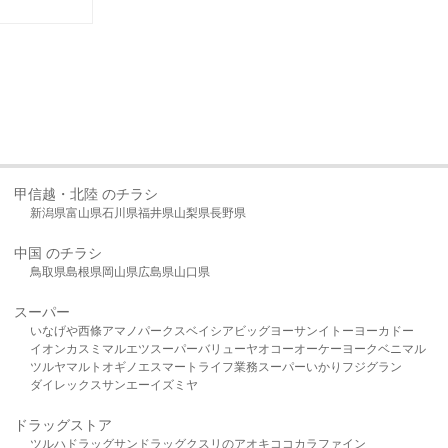
甲信越・北陸 のチラシ
新潟県
富山県
石川県
福井県
山梨県
長野県
中国 のチラシ
鳥取県
島根県
岡山県
広島県
山口県
スーパー
いなげや
西條
アマノパークス
ベイシア
ビッグヨーサン
イトーヨーカドー
イオン
カスミ
マルエツ
スーパーバリュー
ヤオコー
オーケー
ヨークベニマル
ツルヤ
マルト
オギノ
エスマート
ライフ
業務スーパー
いかり
フジグラン
ダイレックス
サンエー
イズミヤ
ドラッグストア
ツルハドラッグ
サンドラッグ
クスリのアオキ
ココカラファイン