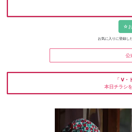
お気に入りに登録し
公
「
V・
本日チラシ