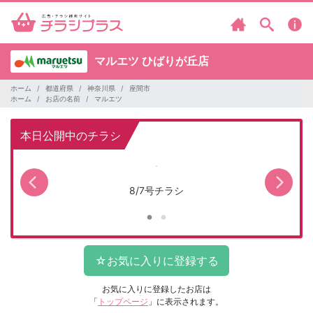
マルエツ
ひばりが丘店
ホーム
都道府県
神奈川県
座間市
ホーム
お店の名前
マルエツ
本日公開中のチラシ
8/7号チラシ
お気に入りに登録したお店は
「
トップページ
」に表示されます。