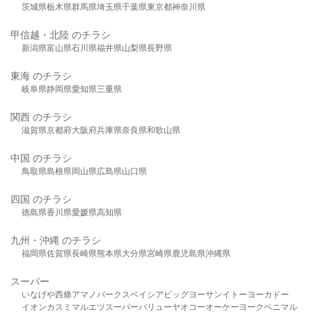
茨城県
栃木県
群馬県
埼玉県
千葉県
東京都
神奈川県
甲信越・北陸 のチラシ
新潟県
富山県
石川県
福井県
山梨県
長野県
東海 のチラシ
岐阜県
静岡県
愛知県
三重県
関西 のチラシ
滋賀県
京都府
大阪府
兵庫県
奈良県
和歌山県
中国 のチラシ
鳥取県
島根県
岡山県
広島県
山口県
四国 のチラシ
徳島県
香川県
愛媛県
高知県
九州・沖縄 のチラシ
福岡県
佐賀県
長崎県
熊本県
大分県
宮崎県
鹿児島県
沖縄県
スーパー
いなげや
西條
アマノパークス
ベイシア
ビッグヨーサン
イトーヨーカドー
イオン
カスミ
マルエツ
スーパーバリュー
ヤオコー
オーケー
ヨークベニマル