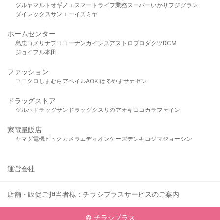
ツルヤ
マルト
オギノ
エスマート
ライフ
業務スーパー
いかり
フジグラン
ダイレックス
サンエー
イズミヤ
ホームセンター
島忠
コメリ
ナフコ
コーナン
カインズ
アストロプロダクツ
DCM
ジョイフル本田
ファッション
ユニクロ
しまむら
アベイル
AOKI
はるやま
サカゼン
ドラッグストア
ツルハドラッグ
サンドラッグ
クスリのアオキ
ココカラファイン
家電量販店
ヤマダ電機
ビックカメラ
エディオン
ケーズデンキ
コジマ
ジョーシン
運営会社
店舗・販促ご担当者様：チラシプラスサービスのご案内
© チラシプラス