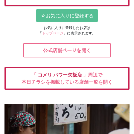
お気に入りに登録したお店は
「
トップページ
」に表示されます。
公式店舗ページを開く
「
コメリ
パワー矢板店
」周辺で
本日チラシを掲載している店舗一覧を開く