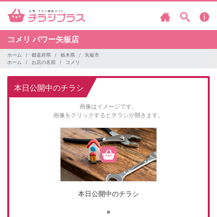
コメリ
パワー矢板店
ホーム
都道府県
栃木県
矢板市
ホーム
お店の名前
コメリ
本日公開中のチラシ
画像はイメージです。
画像をクリックするとチラシが開きます。
本日公開中のチラシ