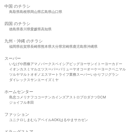
中国 のチラシ
鳥取県
島根県
岡山県
広島県
山口県
四国 のチラシ
徳島県
香川県
愛媛県
高知県
九州・沖縄 のチラシ
福岡県
佐賀県
長崎県
熊本県
大分県
宮崎県
鹿児島県
沖縄県
スーパー
いなげや
西條
アマノパークス
ベイシア
ビッグヨーサン
イトーヨーカドー
イオン
カスミ
マルエツ
スーパーバリュー
ヤオコー
オーケー
ヨークベニマル
ツルヤ
マルト
オギノ
エスマート
ライフ
業務スーパー
いかり
フジグラン
ダイレックス
サンエー
イズミヤ
ホームセンター
島忠
コメリ
ナフコ
コーナン
カインズ
アストロプロダクツ
DCM
ジョイフル本田
ファッション
ユニクロ
しまむら
アベイル
AOKI
はるやま
サカゼン
ドラッグストア