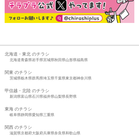
北海道・東北 のチラシ
北海道
青森県
岩手県
宮城県
秋田県
山形県
福島県
関東 のチラシ
茨城県
栃木県
群馬県
埼玉県
千葉県
東京都
神奈川県
甲信越・北陸 のチラシ
新潟県
富山県
石川県
福井県
山梨県
長野県
東海 のチラシ
岐阜県
静岡県
愛知県
三重県
関西 のチラシ
滋賀県
京都府
大阪府
兵庫県
奈良県
和歌山県