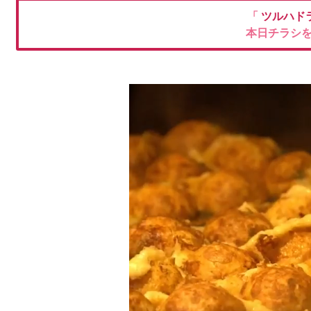
「
ツルハド
本日チラシ