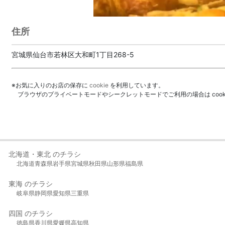
住所
宮城県仙台市若林区大和町1丁目268-5
※お気に入りのお店の保存に
cookie
を利用しています。
ブラウザのプライベートモードやシークレットモードでご利用の場合は coo
北海道・東北 のチラシ
北海道
青森県
岩手県
宮城県
秋田県
山形県
福島県
東海 のチラシ
岐阜県
静岡県
愛知県
三重県
四国 のチラシ
徳島県
香川県
愛媛県
高知県