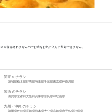
kie が保存されませんのでお店をお気に入りに登録できません。
関東 のチラシ
茨城県
栃木県
群馬県
埼玉県
千葉県
東京都
神奈川県
関西 のチラシ
滋賀県
京都府
大阪府
兵庫県
奈良県
和歌山県
九州・沖縄 のチラシ
福岡県
佐賀県
長崎県
熊本県
大分県
宮崎県
鹿児島県
沖縄県