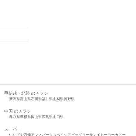
甲信越・北陸 のチラシ
新潟県
富山県
石川県
福井県
山梨県
長野県
中国 のチラシ
鳥取県
島根県
岡山県
広島県
山口県
スーパー
いなげや
西條
アマノパークス
ベイシア
ビッグヨーサン
イトーヨーカドー