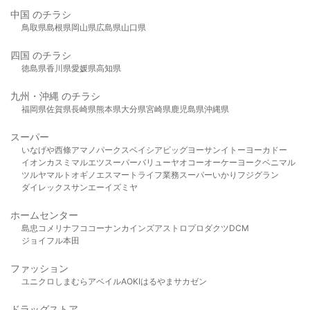
中国 のチラシ
鳥取県
島根県
岡山県
広島県
山口県
四国 のチラシ
徳島県
香川県
愛媛県
高知県
九州・沖縄 のチラシ
福岡県
佐賀県
長崎県
熊本県
大分県
宮崎県
鹿児島県
沖縄県
スーパー
いなげや
西條
アマノパークス
ベイシア
ビッグヨーサン
イトーヨーカドー
イオン
カスミ
マルエツ
スーパーバリュー
ヤオコー
オーケー
ヨークベニマル
ツルヤ
マルト
オギノ
エスマート
ライフ
業務スーパー
いかり
フジグラン
ダイレックス
サンエー
イズミヤ
ホームセンター
島忠
コメリ
ナフコ
コーナン
カインズ
アストロプロダクツ
DCM
ジョイフル本田
ファッション
ユニクロ
しまむら
アベイル
AOKI
はるやま
サカゼン
ドラッグストア