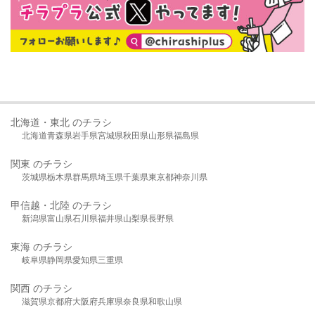
北海道・東北 のチラシ
北海道
青森県
岩手県
宮城県
秋田県
山形県
福島県
関東 のチラシ
茨城県
栃木県
群馬県
埼玉県
千葉県
東京都
神奈川県
甲信越・北陸 のチラシ
新潟県
富山県
石川県
福井県
山梨県
長野県
東海 のチラシ
岐阜県
静岡県
愛知県
三重県
関西 のチラシ
滋賀県
京都府
大阪府
兵庫県
奈良県
和歌山県