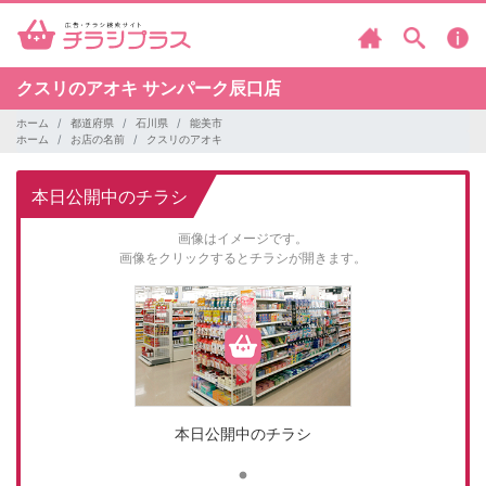
クスリのアオキ
サンパーク辰口店
ホーム
都道府県
石川県
能美市
ホーム
お店の名前
クスリのアオキ
本日公開中のチラシ
画像はイメージです。
画像をクリックするとチラシが開きます。
本日公開中のチラシ