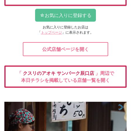
お気に入りに登録したお店は
「
トップページ
」に表示されます。
公式店舗ページを開く
「
クスリのアオキ
サンパーク辰口店
」周辺で
本日チラシを掲載している店舗一覧を開く