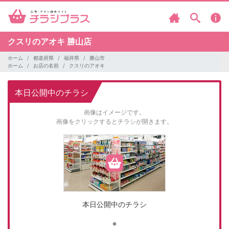
クスリのアオキ
勝山店
ホーム
都道府県
福井県
勝山市
ホーム
お店の名前
クスリのアオキ
本日公開中のチラシ
画像はイメージです。
画像をクリックするとチラシが開きます。
本日公開中のチラシ