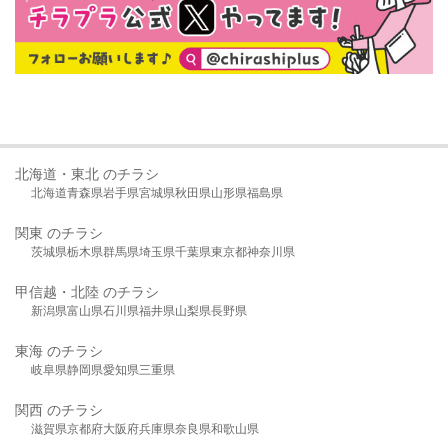
北海道・東北 のチラシ
北海道
青森県
岩手県
宮城県
秋田県
山形県
福島県
関東 のチラシ
茨城県
栃木県
群馬県
埼玉県
千葉県
東京都
神奈川県
甲信越・北陸 のチラシ
新潟県
富山県
石川県
福井県
山梨県
長野県
東海 のチラシ
岐阜県
静岡県
愛知県
三重県
関西 のチラシ
滋賀県
京都府
大阪府
兵庫県
奈良県
和歌山県