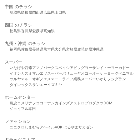
中国 のチラシ
鳥取県
島根県
岡山県
広島県
山口県
四国 のチラシ
徳島県
香川県
愛媛県
高知県
九州・沖縄 のチラシ
福岡県
佐賀県
長崎県
熊本県
大分県
宮崎県
鹿児島県
沖縄県
スーパー
いなげや
西條
アマノパークス
ベイシア
ビッグヨーサン
イトーヨーカドー
イオン
カスミ
マルエツ
スーパーバリュー
ヤオコー
オーケー
ヨークベニマル
ツルヤ
マルト
オギノ
エスマート
ライフ
業務スーパー
いかり
フジグラン
ダイレックス
サンエー
イズミヤ
ホームセンター
島忠
コメリ
ナフコ
コーナン
カインズ
アストロプロダクツ
DCM
ジョイフル本田
ファッション
ユニクロ
しまむら
アベイル
AOKI
はるやま
サカゼン
ドラッグストア