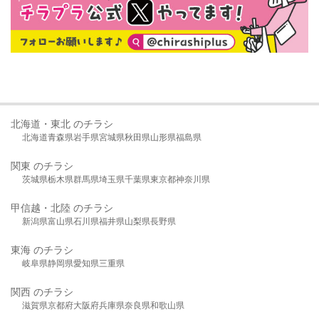
北海道・東北 のチラシ
北海道
青森県
岩手県
宮城県
秋田県
山形県
福島県
関東 のチラシ
茨城県
栃木県
群馬県
埼玉県
千葉県
東京都
神奈川県
甲信越・北陸 のチラシ
新潟県
富山県
石川県
福井県
山梨県
長野県
東海 のチラシ
岐阜県
静岡県
愛知県
三重県
関西 のチラシ
滋賀県
京都府
大阪府
兵庫県
奈良県
和歌山県