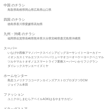
中国 のチラシ
鳥取県
島根県
岡山県
広島県
山口県
四国 のチラシ
徳島県
香川県
愛媛県
高知県
九州・沖縄 のチラシ
福岡県
佐賀県
長崎県
熊本県
大分県
宮崎県
鹿児島県
沖縄県
スーパー
いなげや
西條
アマノパークス
ベイシア
ビッグヨーサン
イトーヨーカドー
イオン
カスミ
マルエツ
スーパーバリュー
ヤオコー
オーケー
ヨークベニマル
ツルヤ
マルト
オギノ
エスマート
ライフ
業務スーパー
いかり
フジグラン
ダイレックス
サンエー
イズミヤ
ホームセンター
島忠
コメリ
ナフコ
コーナン
カインズ
アストロプロダクツ
DCM
ジョイフル本田
ファッション
ユニクロ
しまむら
アベイル
AOKI
はるやま
サカゼン
ドラッグストア