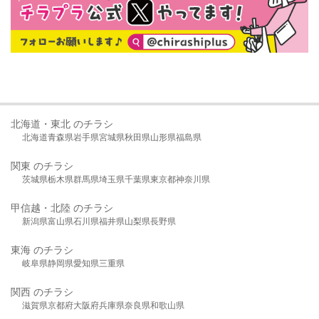
北海道・東北 のチラシ
北海道
青森県
岩手県
宮城県
秋田県
山形県
福島県
関東 のチラシ
茨城県
栃木県
群馬県
埼玉県
千葉県
東京都
神奈川県
甲信越・北陸 のチラシ
新潟県
富山県
石川県
福井県
山梨県
長野県
東海 のチラシ
岐阜県
静岡県
愛知県
三重県
関西 のチラシ
滋賀県
京都府
大阪府
兵庫県
奈良県
和歌山県