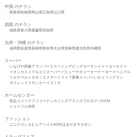
中国 のチラシ
鳥取県
島根県
岡山県
広島県
山口県
四国 のチラシ
徳島県
香川県
愛媛県
高知県
九州・沖縄 のチラシ
福岡県
佐賀県
長崎県
熊本県
大分県
宮崎県
鹿児島県
沖縄県
スーパー
いなげや
西條
アマノパークス
ベイシア
ビッグヨーサン
イトーヨーカドー
イオン
カスミ
マルエツ
スーパーバリュー
ヤオコー
オーケー
ヨークベニマル
ツルヤ
マルト
オギノ
エスマート
ライフ
業務スーパー
いかり
フジグラン
ダイレックス
サンエー
イズミヤ
ホームセンター
島忠
コメリ
ナフコ
コーナン
カインズ
アストロプロダクツ
DCM
ジョイフル本田
ファッション
ユニクロ
しまむら
アベイル
AOKI
はるやま
サカゼン
ドラッグストア