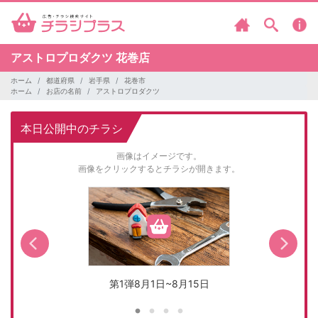
アストロプロダクツ
花巻店
ホーム
都道府県
岩手県
花巻市
ホーム
お店の名前
アストロプロダクツ
本日公開中のチラシ
画像はイメージです。
画像をクリックするとチラシが開きます。
第1弾8月1日~8月15日