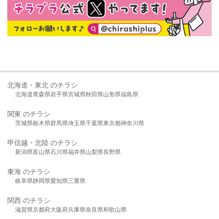
北海道・東北 のチラシ
北海道
青森県
岩手県
宮城県
秋田県
山形県
福島県
関東 のチラシ
茨城県
栃木県
群馬県
埼玉県
千葉県
東京都
神奈川県
甲信越・北陸 のチラシ
新潟県
富山県
石川県
福井県
山梨県
長野県
東海 のチラシ
岐阜県
静岡県
愛知県
三重県
関西 のチラシ
滋賀県
京都府
大阪府
兵庫県
奈良県
和歌山県