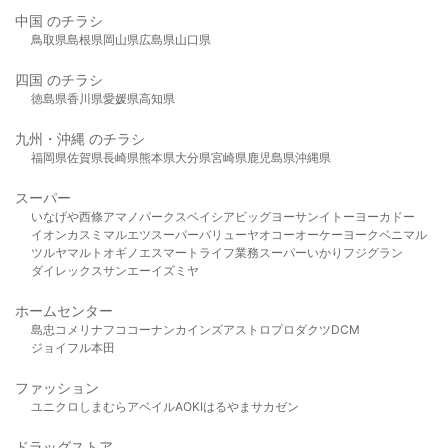
中国 のチラシ
鳥取県
島根県
岡山県
広島県
山口県
四国 のチラシ
徳島県
香川県
愛媛県
高知県
九州・沖縄 のチラシ
福岡県
佐賀県
長崎県
熊本県
大分県
宮崎県
鹿児島県
沖縄県
スーパー
いなげや
西條
アマノパークス
ベイシア
ビッグヨーサン
イトーヨーカドー
イオン
カスミ
マルエツ
スーパーバリュー
ヤオコー
オーケー
ヨークベニマル
ツルヤ
マルト
オギノ
エスマート
ライフ
業務スーパー
いかり
フジグラン
ダイレックス
サンエー
イズミヤ
ホームセンター
島忠
コメリ
ナフコ
コーナン
カインズ
アストロプロダクツ
DCM
ジョイフル本田
ファッション
ユニクロ
しまむら
アベイル
AOKI
はるやま
サカゼン
ドラッグストア