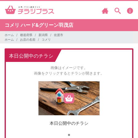
コメリ
ハード&グリーン羽茂店
ホーム
都道府県
新潟県
佐渡市
ホーム
お店の名前
コメリ
本日公開中のチラシ
画像はイメージです。
画像をクリックするとチラシが開きます。
本日公開中のチラシ