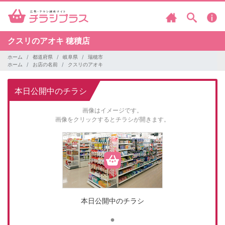
クスリのアオキ
穂積店
ホーム
都道府県
岐阜県
瑞穂市
ホーム
お店の名前
クスリのアオキ
本日公開中のチラシ
画像はイメージです。
画像をクリックするとチラシが開きます。
本日公開中のチラシ