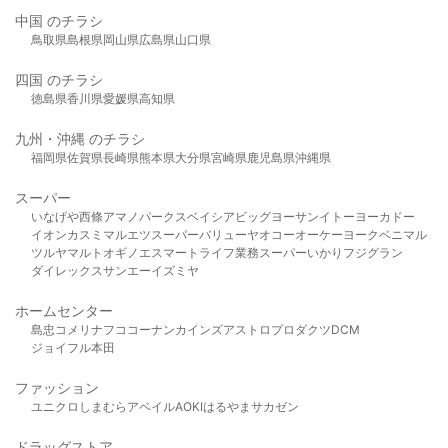
中国 のチラシ
鳥取県
島根県
岡山県
広島県
山口県
四国 のチラシ
徳島県
香川県
愛媛県
高知県
九州・沖縄 のチラシ
福岡県
佐賀県
長崎県
熊本県
大分県
宮崎県
鹿児島県
沖縄県
スーパー
いなげや
西條
アマノパークス
ベイシア
ビッグヨーサン
イトーヨーカドー
イオン
カスミ
マルエツ
スーパーバリュー
ヤオコー
オーケー
ヨークベニマル
ツルヤ
マルト
オギノ
エスマート
ライフ
業務スーパー
いかり
フジグラン
ダイレックス
サンエー
イズミヤ
ホームセンター
島忠
コメリ
ナフコ
コーナン
カインズ
アストロプロダクツ
DCM
ジョイフル本田
ファッション
ユニクロ
しまむら
アベイル
AOKI
はるやま
サカゼン
ドラッグストア