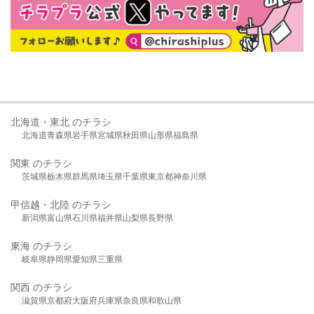
北海道・東北 のチラシ
北海道
青森県
岩手県
宮城県
秋田県
山形県
福島県
関東 のチラシ
茨城県
栃木県
群馬県
埼玉県
千葉県
東京都
神奈川県
甲信越・北陸 のチラシ
新潟県
富山県
石川県
福井県
山梨県
長野県
東海 のチラシ
岐阜県
静岡県
愛知県
三重県
関西 のチラシ
滋賀県
京都府
大阪府
兵庫県
奈良県
和歌山県