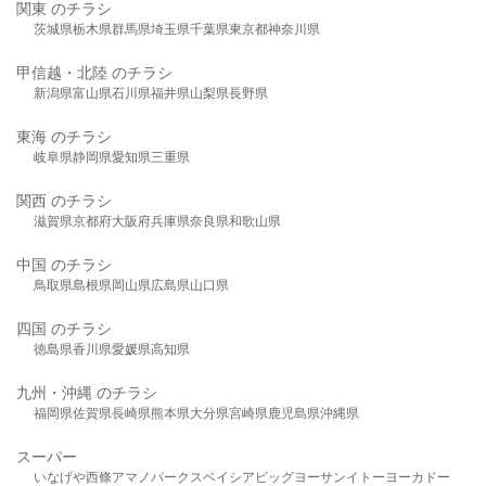
関東 のチラシ
茨城県
栃木県
群馬県
埼玉県
千葉県
東京都
神奈川県
甲信越・北陸 のチラシ
新潟県
富山県
石川県
福井県
山梨県
長野県
東海 のチラシ
岐阜県
静岡県
愛知県
三重県
関西 のチラシ
滋賀県
京都府
大阪府
兵庫県
奈良県
和歌山県
中国 のチラシ
鳥取県
島根県
岡山県
広島県
山口県
四国 のチラシ
徳島県
香川県
愛媛県
高知県
九州・沖縄 のチラシ
福岡県
佐賀県
長崎県
熊本県
大分県
宮崎県
鹿児島県
沖縄県
スーパー
いなげや
西條
アマノパークス
ベイシア
ビッグヨーサン
イトーヨーカドー