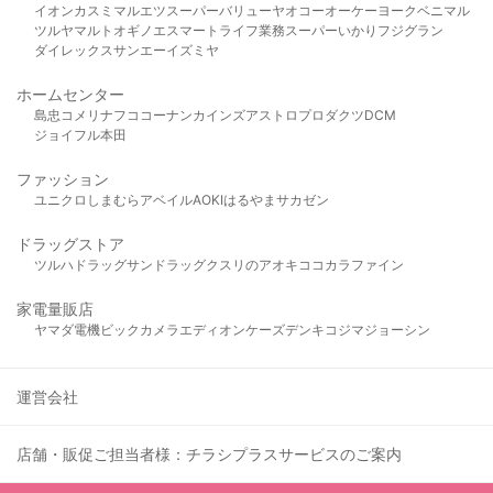
イオン
カスミ
マルエツ
スーパーバリュー
ヤオコー
オーケー
ヨークベニマル
ツルヤ
マルト
オギノ
エスマート
ライフ
業務スーパー
いかり
フジグラン
ダイレックス
サンエー
イズミヤ
ホームセンター
島忠
コメリ
ナフコ
コーナン
カインズ
アストロプロダクツ
DCM
ジョイフル本田
ファッション
ユニクロ
しまむら
アベイル
AOKI
はるやま
サカゼン
ドラッグストア
ツルハドラッグ
サンドラッグ
クスリのアオキ
ココカラファイン
家電量販店
ヤマダ電機
ビックカメラ
エディオン
ケーズデンキ
コジマ
ジョーシン
運営会社
店舗・販促ご担当者様：チラシプラスサービスのご案内