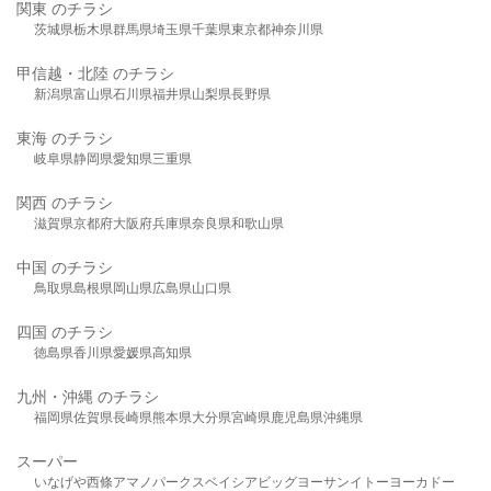
関東 のチラシ
茨城県
栃木県
群馬県
埼玉県
千葉県
東京都
神奈川県
甲信越・北陸 のチラシ
新潟県
富山県
石川県
福井県
山梨県
長野県
東海 のチラシ
岐阜県
静岡県
愛知県
三重県
関西 のチラシ
滋賀県
京都府
大阪府
兵庫県
奈良県
和歌山県
中国 のチラシ
鳥取県
島根県
岡山県
広島県
山口県
四国 のチラシ
徳島県
香川県
愛媛県
高知県
九州・沖縄 のチラシ
福岡県
佐賀県
長崎県
熊本県
大分県
宮崎県
鹿児島県
沖縄県
スーパー
いなげや
西條
アマノパークス
ベイシア
ビッグヨーサン
イトーヨーカドー