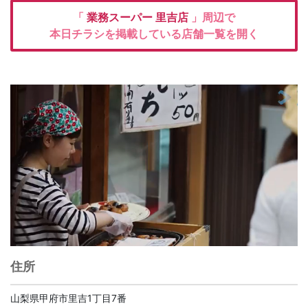
「
業務スーパー
里吉店
」周辺で
本日チラシを掲載している店舗一覧を開く
住所
山梨県甲府市里吉1丁目7番