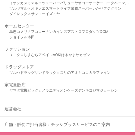
イオン
カスミ
マルエツ
スーパーバリュー
ヤオコー
オーケー
ヨークベニマル
ツルヤ
マルト
オギノ
エスマート
ライフ
業務スーパー
いかり
フジグラン
ダイレックス
サンエー
イズミヤ
ホームセンター
島忠
コメリ
ナフコ
コーナン
カインズ
アストロプロダクツ
DCM
ジョイフル本田
ファッション
ユニクロ
しまむら
アベイル
AOKI
はるやま
サカゼン
ドラッグストア
ツルハドラッグ
サンドラッグ
クスリのアオキ
ココカラファイン
家電量販店
ヤマダ電機
ビックカメラ
エディオン
ケーズデンキ
コジマ
ジョーシン
運営会社
店舗・販促ご担当者様：チラシプラスサービスのご案内