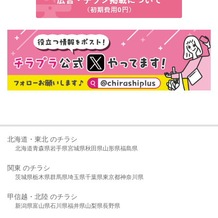
北海道・東北 のチラシ
北海道
青森県
岩手県
宮城県
秋田県
山形県
福島県
関東 のチラシ
茨城県
栃木県
群馬県
埼玉県
千葉県
東京都
神奈川県
甲信越・北陸 のチラシ
新潟県
富山県
石川県
福井県
山梨県
長野県