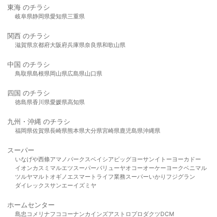
東海 のチラシ
岐阜県
静岡県
愛知県
三重県
関西 のチラシ
滋賀県
京都府
大阪府
兵庫県
奈良県
和歌山県
中国 のチラシ
鳥取県
島根県
岡山県
広島県
山口県
四国 のチラシ
徳島県
香川県
愛媛県
高知県
九州・沖縄 のチラシ
福岡県
佐賀県
長崎県
熊本県
大分県
宮崎県
鹿児島県
沖縄県
スーパー
いなげや
西條
アマノパークス
ベイシア
ビッグヨーサン
イトーヨーカドー
イオン
カスミ
マルエツ
スーパーバリュー
ヤオコー
オーケー
ヨークベニマル
ツルヤ
マルト
オギノ
エスマート
ライフ
業務スーパー
いかり
フジグラン
ダイレックス
サンエー
イズミヤ
ホームセンター
島忠
コメリ
ナフコ
コーナン
カインズ
アストロプロダクツ
DCM