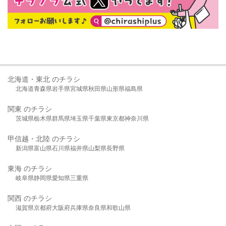
北海道・東北 のチラシ
北海道
青森県
岩手県
宮城県
秋田県
山形県
福島県
関東 のチラシ
茨城県
栃木県
群馬県
埼玉県
千葉県
東京都
神奈川県
甲信越・北陸 のチラシ
新潟県
富山県
石川県
福井県
山梨県
長野県
東海 のチラシ
岐阜県
静岡県
愛知県
三重県
関西 のチラシ
滋賀県
京都府
大阪府
兵庫県
奈良県
和歌山県