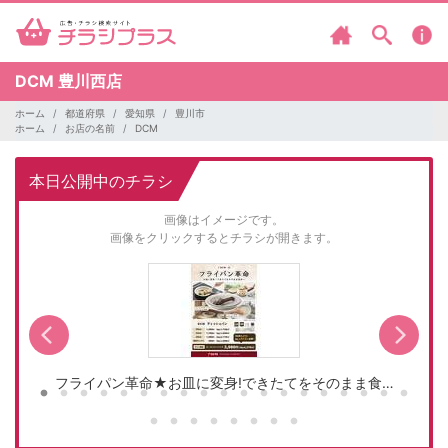
DCM
豊川西店
ホーム
都道府県
愛知県
豊川市
ホーム
お店の名前
DCM
本日公開中のチラシ
画像はイメージです。
画像をクリックするとチラシが開きます。
フライパン革命★お皿に変身!できたてをそのまま食…