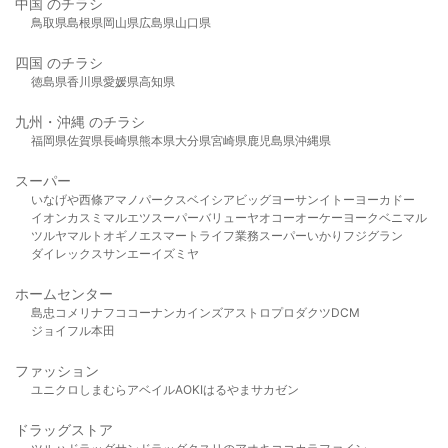
中国 のチラシ
鳥取県
島根県
岡山県
広島県
山口県
四国 のチラシ
徳島県
香川県
愛媛県
高知県
九州・沖縄 のチラシ
福岡県
佐賀県
長崎県
熊本県
大分県
宮崎県
鹿児島県
沖縄県
スーパー
いなげや
西條
アマノパークス
ベイシア
ビッグヨーサン
イトーヨーカドー
イオン
カスミ
マルエツ
スーパーバリュー
ヤオコー
オーケー
ヨークベニマル
ツルヤ
マルト
オギノ
エスマート
ライフ
業務スーパー
いかり
フジグラン
ダイレックス
サンエー
イズミヤ
ホームセンター
島忠
コメリ
ナフコ
コーナン
カインズ
アストロプロダクツ
DCM
ジョイフル本田
ファッション
ユニクロ
しまむら
アベイル
AOKI
はるやま
サカゼン
ドラッグストア