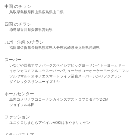
中国 のチラシ
鳥取県
島根県
岡山県
広島県
山口県
四国 のチラシ
徳島県
香川県
愛媛県
高知県
九州・沖縄 のチラシ
福岡県
佐賀県
長崎県
熊本県
大分県
宮崎県
鹿児島県
沖縄県
スーパー
いなげや
西條
アマノパークス
ベイシア
ビッグヨーサン
イトーヨーカドー
イオン
カスミ
マルエツ
スーパーバリュー
ヤオコー
オーケー
ヨークベニマル
ツルヤ
マルト
オギノ
エスマート
ライフ
業務スーパー
いかり
フジグラン
ダイレックス
サンエー
イズミヤ
ホームセンター
島忠
コメリ
ナフコ
コーナン
カインズ
アストロプロダクツ
DCM
ジョイフル本田
ファッション
ユニクロ
しまむら
アベイル
AOKI
はるやま
サカゼン
ドラッグストア