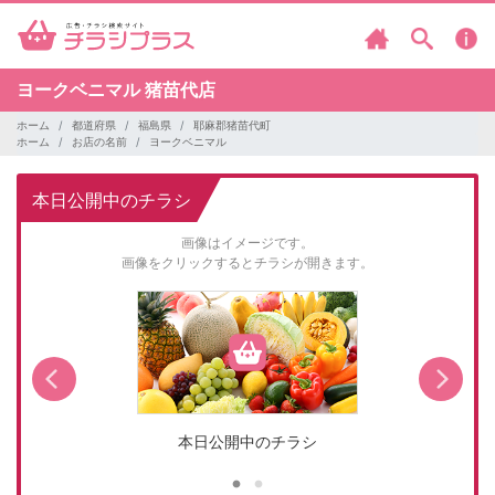
ヨークベニマル
猪苗代店
ホーム
都道府県
福島県
耶麻郡猪苗代町
ホーム
お店の名前
ヨークベニマル
本日公開中のチラシ
画像はイメージです。
画像をクリックするとチラシが開きます。
本日公開中のチラシ