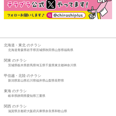
北海道・東北 のチラシ
北海道
青森県
岩手県
宮城県
秋田県
山形県
福島県
関東 のチラシ
茨城県
栃木県
群馬県
埼玉県
千葉県
東京都
神奈川県
甲信越・北陸 のチラシ
新潟県
富山県
石川県
福井県
山梨県
長野県
東海 のチラシ
岐阜県
静岡県
愛知県
三重県
関西 のチラシ
滋賀県
京都府
大阪府
兵庫県
奈良県
和歌山県