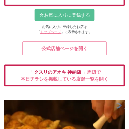
お気に入りに登録したお店は
「
トップページ
」に表示されます。
公式店舗ページを開く
「
クスリのアオキ
神納店
」周辺で
本日チラシを掲載している店舗一覧を開く