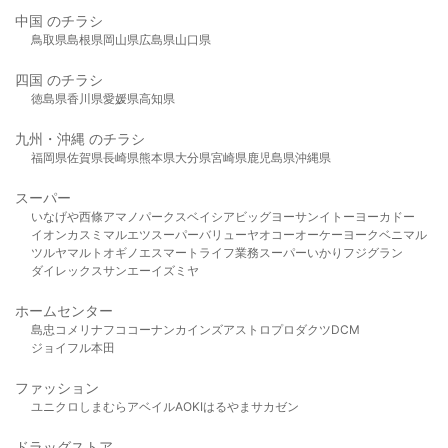
中国 のチラシ
鳥取県
島根県
岡山県
広島県
山口県
四国 のチラシ
徳島県
香川県
愛媛県
高知県
九州・沖縄 のチラシ
福岡県
佐賀県
長崎県
熊本県
大分県
宮崎県
鹿児島県
沖縄県
スーパー
いなげや
西條
アマノパークス
ベイシア
ビッグヨーサン
イトーヨーカドー
イオン
カスミ
マルエツ
スーパーバリュー
ヤオコー
オーケー
ヨークベニマル
ツルヤ
マルト
オギノ
エスマート
ライフ
業務スーパー
いかり
フジグラン
ダイレックス
サンエー
イズミヤ
ホームセンター
島忠
コメリ
ナフコ
コーナン
カインズ
アストロプロダクツ
DCM
ジョイフル本田
ファッション
ユニクロ
しまむら
アベイル
AOKI
はるやま
サカゼン
ドラッグストア