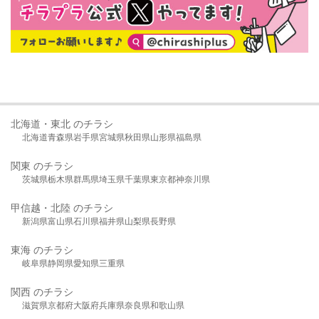
北海道・東北 のチラシ
北海道
青森県
岩手県
宮城県
秋田県
山形県
福島県
関東 のチラシ
茨城県
栃木県
群馬県
埼玉県
千葉県
東京都
神奈川県
甲信越・北陸 のチラシ
新潟県
富山県
石川県
福井県
山梨県
長野県
東海 のチラシ
岐阜県
静岡県
愛知県
三重県
関西 のチラシ
滋賀県
京都府
大阪府
兵庫県
奈良県
和歌山県